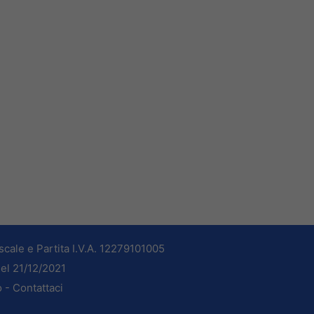
cale e Partita I.V.A. 12279101005
del 21/12/2021
o -
Contattaci