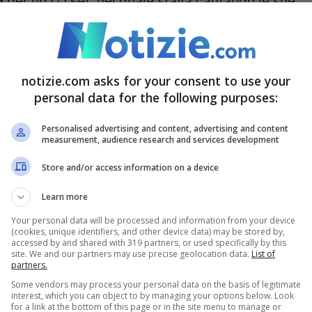
o
per un DJ set, nel quale stava cantando le sue
ranquillamente, ma a un tratto alcuni ragazzi
cori poco gradevoli
nei suoi confronti, riguardo
notizie.com asks for your consent to use your
personal data for the following purposes:
l’avvenimento.
“La reazione di Anna Pepe ad un
Personalised advertising and content, advertising and content
measurement, audience research and services development
venta virale su TikTok. Il 30 aprile la cantante
Store and/or access information on a device
cale a Jesolo insieme a
Tony Effe
. Mentre
messo di raggiungere il successo è accaduto
Learn more
tanto da portarla a rispondere a tono.
Your personal data will be processed and information from your device
(cookies, unique identifiers, and other device data) may be stored by,
accessed by and shared with 319 partners, or used specifically by this
diventato virale
“
.
site. We and our partners may use precise geolocation data.
List of
partners.
Some vendors may process your personal data on the basis of legitimate
interest, which you can object to by managing your options below. Look
for a link at the bottom of this page or in the site menu to manage or