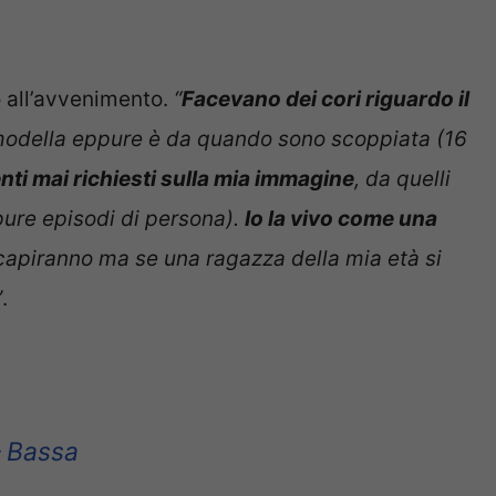
o all’avvenimento.
“
Facevano dei cori riguardo il
a modella eppure è da quando sono scoppiata (16
i mai richiesti sulla mia immagine
, da quelli
 pure episodi di persona).
Io la vivo come una
 capiranno ma se una ragazza della mia età si
”
.
– Bassa