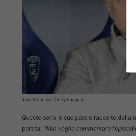
José Mourinho (Getty Images)
Queste sono le sue parole raccolte dalla n
partita: “
Non voglio commentare l’episodio.