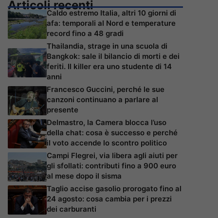
Articoli recenti
Caldo estremo Italia, altri 10 giorni di
afa: temporali al Nord e temperature
record fino a 48 gradi
Thailandia, strage in una scuola di
Bangkok: sale il bilancio di morti e dei
feriti. Il killer era uno studente di 14
anni
Francesco Guccini, perché le sue
canzoni continuano a parlare al
presente
Delmastro, la Camera blocca l’uso
della chat: cosa è successo e perché
il voto accende lo scontro politico
Campi Flegrei, via libera agli aiuti per
gli sfollati: contributi fino a 900 euro
al mese dopo il sisma
Taglio accise gasolio prorogato fino al
24 agosto: cosa cambia per i prezzi
dei carburanti