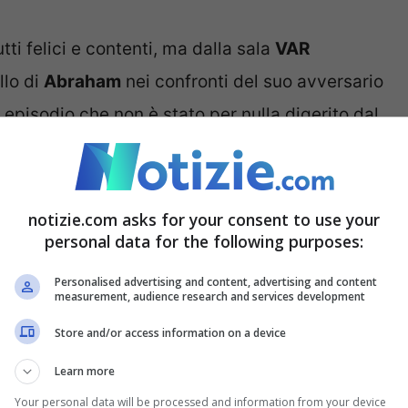
ti felici e contenti, ma dalla sala
VAR
llo di
Abraham
nei confronti del suo avversario
episodio che non è stato per nulla digerito dal
are davanti ai microfoni di ‘
Dazn
‘.
amente discutere.
notizie.com asks for your consent to use your
 “
Questo è un altro sport
“
personal data for the following purposes:
Personalised advertising and content, advertising and content
measurement, audience research and services development
Store and/or access information on a device
Learn more
Your personal data will be processed and information from your device