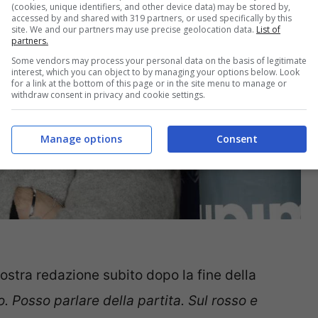
(cookies, unique identifiers, and other device data) may be stored by,
accessed by and shared with 319 partners, or used specifically by this
site. We and our partners may use precise geolocation data.
List of
partners.
Some vendors may process your personal data on the basis of legitimate
interest, which you can object to by managing your options below. Look
for a link at the bottom of this page or in the site menu to manage or
withdraw consent in privacy and cookie settings.
Manage options
Consent
ostra redazione subito dopo la fine della
 Posso parlare della partita. Sul rosso e