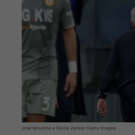
José Mourinho e Nicolò Zaniolo (Getty Images)