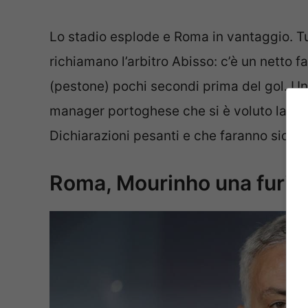
Lo stadio esplode e Roma in vantaggio. Tut
richiamano l’arbitro Abisso: c’è un netto fa
(pestone) pochi secondi prima del gol. Un 
manager portoghese che si è voluto lament
Dichiarazioni pesanti e che faranno sicur
Roma, Mourinho una furia: