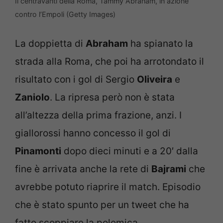
Il centravanti della Roma, Tammy Abraham, in azione
contro l’Empoli (Getty Images)
La doppietta di
Abraham
ha spianato la
strada alla Roma, che poi ha arrotondato il
risultato con i gol di Sergio
Oliveira
e
Zaniolo
. La ripresa però non è stata
all’altezza della prima frazione, anzi. I
giallorossi hanno concesso il gol di
Pinamonti
dopo dieci minuti e a 20′ dalla
fine è arrivata anche la rete di
Bajrami
che
avrebbe potuto riaprire il match. Episodio
che è stato spunto per un tweet che ha
fatto scoppiare la polemica.