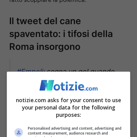
Il tweet del cane
spaventato: i tifosi della
Roma insorgono
#Empoli
: segna un gol quando
la partita sembrava chiusa
notizie.com asks for your consent to use
your personal data for the following
Tifosi della
#Roma
:
purposes:
pic.twitter.com/2nhKbeMLNL
Personalised advertising and content, advertising and
content measurement, audience research and