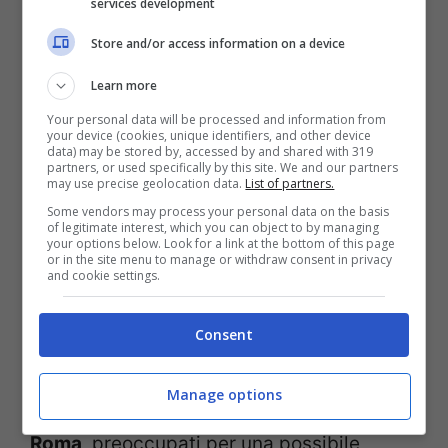
services development
— DAZN Italia (@DAZN_IT)
Store and/or access information on a device
January 23, 2022
Learn more
Your personal data will be processed and information from
your device (cookies, unique identifiers, and other device
data) may be stored by, accessed by and shared with 319
LEGGI ANCHE
:
Balotelli in Nazionale?
partners, or used specifically by this site. We and our partners
may use precise geolocation data.
List of partners.
Caressa duro: “Facciamo dei passi
Some vendors may process your personal data on the basis
of legitimate interest, which you can object to by managing
indietro”
your options below. Look for a link at the bottom of this page
or in the site menu to manage or withdraw consent in privacy
and cookie settings.
Dopo il secondo gol dell’
Empoli
, l’account
Twitter
di
Dazn
ha pubblicato un tweet
Consent
ironico con l’immagine di un cane
Manage options
spaventato, associandolo ai
tifosi
della
Roma
, preoccupati per una possibile