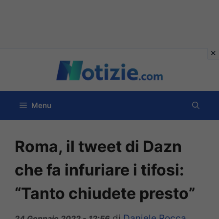
Vai
al
contenuto
Menu
Roma, il tweet di Dazn
che fa infuriare i tifosi:
“Tanto chiudete presto”
di
Daniele Rocca
24 Gennaio 2022 - 12:56