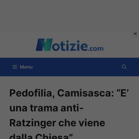
Vai
al
contenuto
Menu
Pedofilia, Camisasca: “E’
una trama anti-
Ratzinger che viene
dalla Chiesa”