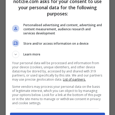
notizie.com asks for your consent to use
your personal data for the following
purposes:
Personalised advertising and content, advertising and
content measurement, audience research and
services development
Una foto storica, quando Papa Francesco Bergoglop
andò a salutare Papa Ratzinger (foto Ansa)
Store and/or access information on a device
Learn more
Monsignor Massimo Camisasca
, sempre
Your personal data will be processed and information from
dal
Corriere della Sera
, non si arrende e
your device (cookies, unique identifiers, and other device
data) may be stored by, accessed by and shared with 319
spiega: “Fu proprio il cardinal
Ratzinger
a
partners, or used specifically by this site. We and our partners
may use precise geolocation data.
List of partners.
evidenziarne per primo la gravità, e solo
Some vendors may process your personal data on the basis
of legitimate interest, which you can object to by managing
tra i leader mondiali, politici e culturali, e fu
your options below. Look for a link at the bottom of this page
or in the site menu to manage or withdraw consent in privacy
il primo a prendere provvedimenti”, dice
and cookie settings.
con tono accorato
Camisasca
,