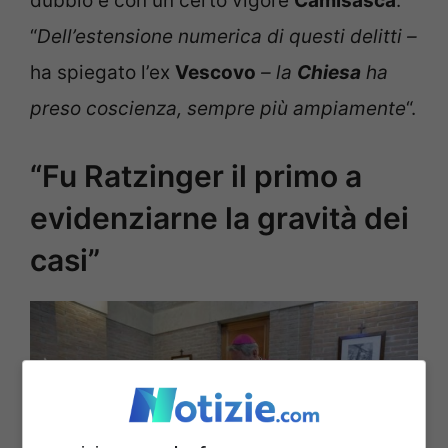
dubbio e con un certo vigore
Camisasca
.
“
Dell’estensione numerica di questi delitti –
ha spiegato l’ex
Vescovo
– la
Chiesa
ha
preso coscienza, sempre più ampiamente
“.
“Fu Ratzinger il primo a
evidenziarne la gravità dei
casi”