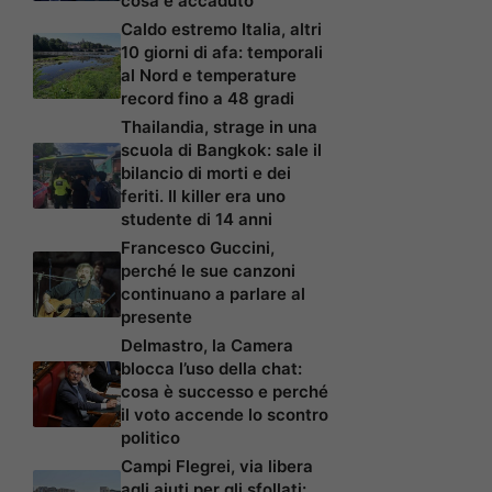
cosa è accaduto
Caldo estremo Italia, altri
10 giorni di afa: temporali
al Nord e temperature
record fino a 48 gradi
Thailandia, strage in una
scuola di Bangkok: sale il
bilancio di morti e dei
feriti. Il killer era uno
studente di 14 anni
Francesco Guccini,
perché le sue canzoni
continuano a parlare al
presente
Delmastro, la Camera
blocca l’uso della chat:
cosa è successo e perché
il voto accende lo scontro
politico
Campi Flegrei, via libera
agli aiuti per gli sfollati: