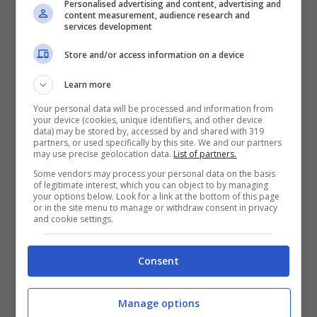
penitenziaria svilendo il ruolo dei direttori
”.
Personalised advertising and content, advertising and
content measurement, audience research and
services development
Oltre il 60% dei detenuti trascorre la quasi
Store and/or access information on a device
totalità della giornata dietro le sbarre della
Learn more
propria cella, fatta eccezione per le
Your personal data will be processed and information from
your device (cookies, unique identifiers, and other device
canoniche ore d’aria. I detenuti del circuito
data) may be stored by, accessed by and shared with 319
partners, or used specifically by this site. We and our partners
dell’alta sicurezza non possono più
may use precise geolocation data.
List of partners.
Some vendors may process your personal data on the basis
svolgere socialità nei corridoi delle sezioni.
of legitimate interest, which you can object to by managing
your options below. Look for a link at the bottom of this page
Ciò vale anche per i detenuti delle sezioni
or in the site menu to manage or withdraw consent in privacy
and cookie settings.
di preparazione al trattamento
intensificato del circuito di media
Consent
sicurezza. Nemmeno i frigoriferi possono
essere collocati nei corridoi delle sezioni,
Manage options