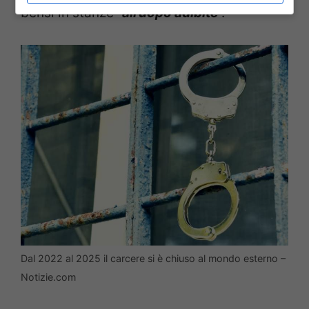
bensì in stanze “
all’uopo adibite
”.
Dal 2022 al 2025 il carcere si è chiuso al mondo esterno –
Notizie.com