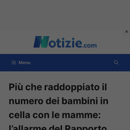
Vai
al
contenuto
Menu
Più che raddoppiato il
numero dei bambini in
cella con le mamme:
l’allarme del Rapporto