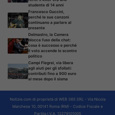
studente di 14 anni
Francesco Guccini,
perché le sue canzoni
continuano a parlare al
presente
Delmastro, la Camera
blocca l’uso della chat:
cosa è successo e perché
il voto accende lo scontro
politico
Campi Flegrei, via libera
agli aiuti per gli sfollati:
contributi fino a 900 euro
al mese dopo il sisma
Notizie.com di proprietà di WEB 365 SRL - Via Nicola
Marchese 10, 00141 Roma (RM) - Codice Fiscale e
Partita I.V.A. 12279101005