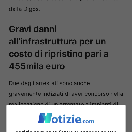
dalla Digos.
Gravi danni
all’infrastruttura per un
costo di ripristino pari a
455mila euro
Due degli arrestati sono anche
gravemente indiziati di aver concorso nella
realizzazione di un attentato a impianti di
pubblica utilità, interruzione di pubblico
servizio e istigazione per delinquere,