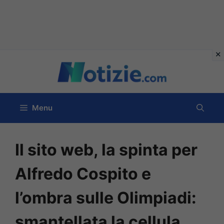
Vai
al
contenuto
Menu
Il sito web, la spinta per
Alfredo Cospito e
l’ombra sulle Olimpiadi:
smantellata la cellula