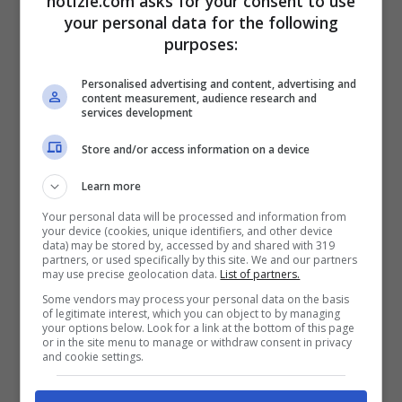
notizie.com asks for your consent to use
aggravati dalla finalità di terrorismo. Si
your personal data for the following
purposes:
tratta in particolare
dell’azione compiuta il
14 febbraio 2026
ai danni della rete
Personalised advertising and content, advertising and
content measurement, audience research and
ferroviaria dell’Alta Velocità Roma –
services development
Firenze, con l’uso di manufatti esplosivi
Store and/or access information on a device
rudimentali, ma di sicura efficacia, che
Learn more
hanno provocato gravi danni
Your personal data will be processed and information from
your device (cookies, unique identifiers, and other device
all’infrastruttura per un costo di ripristino
data) may be stored by, accessed by and shared with 319
partners, or used specifically by this site. We and our partners
pari a 455mila euro.
may use precise geolocation data.
List of partners.
Some vendors may process your personal data on the basis
of legitimate interest, which you can object to by managing
Tale sabotaggio, ed altro contestuale
your options below. Look for a link at the bottom of this page
or in the site menu to manage or withdraw consent in privacy
and cookie settings.
effettuato sulla linea Roma – Napoli, è
stato rivendicato
sul sito web