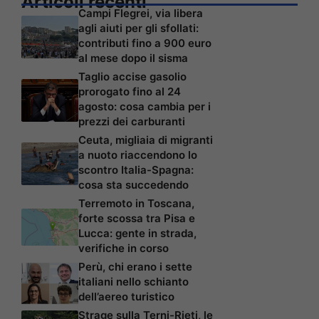
Articoli recenti
Campi Flegrei, via libera
agli aiuti per gli sfollati:
contributi fino a 900 euro
al mese dopo il sisma
Taglio accise gasolio
prorogato fino al 24
agosto: cosa cambia per i
prezzi dei carburanti
Ceuta, migliaia di migranti
a nuoto riaccendono lo
scontro Italia-Spagna:
cosa sta succedendo
Terremoto in Toscana,
forte scossa tra Pisa e
Lucca: gente in strada,
verifiche in corso
Perù, chi erano i sette
italiani nello schianto
dell’aereo turistico
Strage sulla Terni-Rieti, le