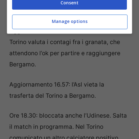
Consent
Valutazioni delle autorità sanitarie in corso.
Manage options
Aggiornamento ore 16.45: anche l’Asl di
Torino valuta i contagi fra i granata, che
attendono l’ok per partire e raggiungere
Bergamo.
Aggiornamento 16.57: l’Asl vieta la
trasferta del Torino a Bergamo.
Ore 18.30: bloccata anche l’Udinese. Salta
il match in programma. Nel Torino
comunicato un altro calciatore positivo.