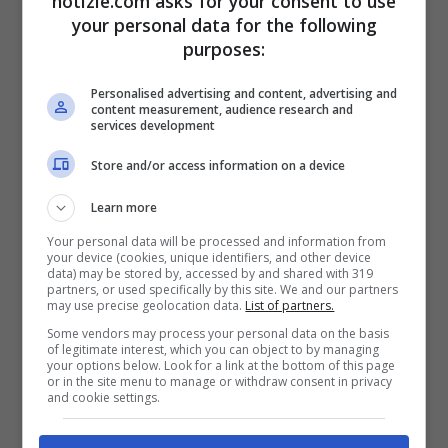
notizie.com asks for your consent to use
delle autorità sanitarie.
Ecco i contagi
your personal data for the following
squadra per squadra e gli aggiornamenti
purposes:
in tempo reale.
Personalised advertising and content, advertising and
content measurement, audience research and
services development
Leggi anche:
ESCLUSIVA – Improta:
Store and/or access information on a device
“Insigne cacciato da De Laurentiis, lo fa
Learn more
apposta”
Your personal data will be processed and information from
your device (cookies, unique identifiers, and other device
Aggiornamento ore 16: L’Asl di Napoli non
data) may be stored by, accessed by and shared with 319
partners, or used specifically by this site. We and our partners
may use precise geolocation data.
List of partners.
ha bloccato la trasferta dei partenopei.
Some vendors may process your personal data on the basis
of legitimate interest, which you can object to by managing
your options below. Look for a link at the bottom of this page
Aggiornamento ore 16:40: L’Udinese non
or in the site menu to manage or withdraw consent in privacy
and cookie settings.
sa ancora se giocherà a Firenze, restano
dubbi sulla partenza per il match.