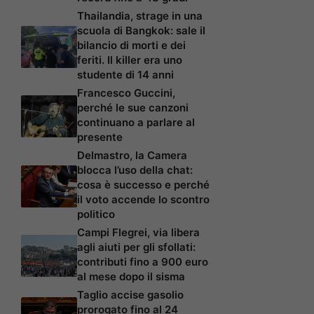
Thailandia, strage in una
scuola di Bangkok: sale il
bilancio di morti e dei
feriti. Il killer era uno
studente di 14 anni
Francesco Guccini,
perché le sue canzoni
continuano a parlare al
presente
Delmastro, la Camera
blocca l’uso della chat:
cosa è successo e perché
il voto accende lo scontro
politico
Campi Flegrei, via libera
agli aiuti per gli sfollati:
contributi fino a 900 euro
al mese dopo il sisma
Taglio accise gasolio
prorogato fino al 24