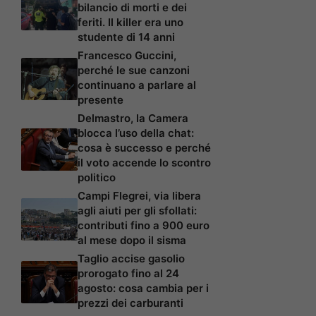
bilancio di morti e dei
feriti. Il killer era uno
studente di 14 anni
Francesco Guccini,
perché le sue canzoni
continuano a parlare al
presente
Delmastro, la Camera
blocca l’uso della chat:
cosa è successo e perché
il voto accende lo scontro
politico
Campi Flegrei, via libera
agli aiuti per gli sfollati:
contributi fino a 900 euro
al mese dopo il sisma
Taglio accise gasolio
prorogato fino al 24
agosto: cosa cambia per i
prezzi dei carburanti