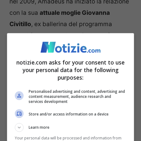
nel 2009, Amadeus ha iniziato la relazione
con la sua
attuale moglie Giovanna
Civitillo
, ex ballerina del programma
L’Eredità, e madre di loro figlio
Josè
.
Attualmente la coppia vive in una
bellissima casa a Milano.
notizie.com asks for your consent to use
your personal data for the following
purposes:
Entriamo nella casa del
presentatore
Personalised advertising and content, advertising and
content measurement, audience research and
services development
Amadeus e Giovanna hanno comprato una
Store and/or access information on a device
bellissima casa
che è diventata il loro nido
Learn more
d’amore. L’abitazione si trova in un
Your personal data will be processed and information from