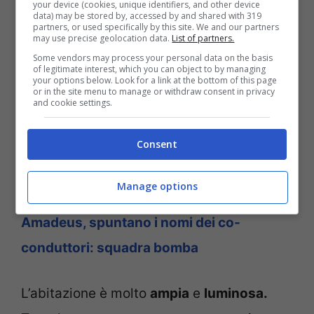
grattacielo di Milano, con vista mozzafiato.
your device (cookies, unique identifiers, and other device
data) may be stored by, accessed by and shared with 319
Il presentatore ha dichiarato di aver dato
partners, or used specifically by this site. We and our partners
may use precise geolocation data.
List of partners.
carta bianca alla consorte riguardo
Some vendors may process your personal data on the basis
of legitimate interest, which you can object to by managing
l’arredamento della casa. Il compito è stato
your options below. Look for a link at the bottom of this page
or in the site menu to manage or withdraw consent in privacy
preso seriamente dalla moglie Giovanna,
and cookie settings.
che ha frequentato un corso per
interior
Consent
design
per arredarla nel migliore dei modi.
Manage options
LEGGI ANCHE —>
Sanremo 2022
Amadeus, spuntano i nomi dei co-
conduttori: squadra bomba
L’abitazione è molto
ampia
e
luminosa.