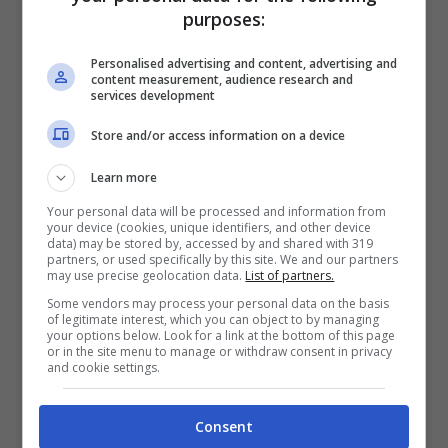
vantaggioso. Il cantante potrebbe
purposes:
prestarsi a fare da jolly durante la gara
Personalised advertising and content, advertising and
content measurement, audience research and
rivelando una suo modo d’essere
non noto
services development
al grande pubblico. Paradiso non ha per il
Store and/or access information on a device
momento rilasciato nessuna dichiarazione,
Learn more
ma di certo l’esperienza sanremese se
Your personal data will be processed and information from
your device (cookies, unique identifiers, and other device
confermata potrebbe essere un’ottima
data) may be stored by, accessed by and shared with 319
partners, or used specifically by this site. We and our partners
opportunità per la sua carriera.
may use precise geolocation data.
List of partners.
Some vendors may process your personal data on the basis
of legitimate interest, which you can object to by managing
your options below. Look for a link at the bottom of this page
or in the site menu to manage or withdraw consent in privacy
and cookie settings.
Consent