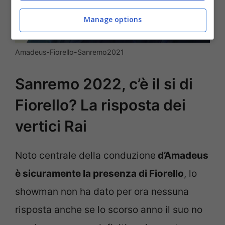
Manage options
Amadeus-Fiorello-Sanremo2021
Sanremo 2022, c’è il si di
Fiorello? La risposta dei
vertici Rai
Noto centrale della conduzione
d’Amadeus
è sicuramente la presenza di Fiorello
, lo
showman non ha dato per ora nessuna
risposta anche se lo scorso anno il suo no