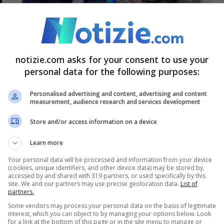
notizie.com asks for your consent to use your
personal data for the following purposes:
Ucraina, 100mo giorno guerra:
dall’annuncio di Putin alla risposta
Personalised advertising and content, advertising and content
di Zelensky
measurement, audience research and services development
3 Giugno 2022 - 12:24
Store and/or access information on a device
Learn more
Your personal data will be processed and information from your device
(cookies, unique identifiers, and other device data) may be stored by,
accessed by and shared with 319 partners, or used specifically by this
site. We and our partners may use precise geolocation data.
List of
partners.
Some vendors may process your personal data on the basis of legitimate
interest, which you can object to by managing your options below. Look
for a link at the bottom of this page or in the site menu to manage or