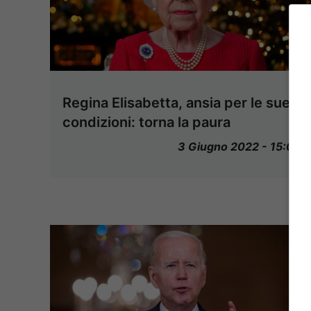
Regina Elisabetta, ansia per le sue
condizioni: torna la paura
3 Giugno 2022 - 15:00