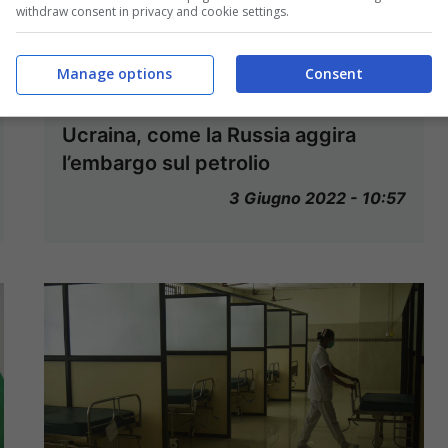
withdraw consent in privacy and cookie settings.
Manage options
Consent
Ucraina, come la Russia aggira
l’embargo sul petrolio
3 Giugno 2022 - 10:57