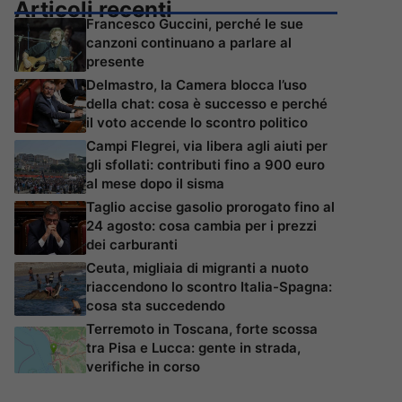
Articoli recenti
Francesco Guccini, perché le sue
canzoni continuano a parlare al
presente
Delmastro, la Camera blocca l’uso
della chat: cosa è successo e perché
il voto accende lo scontro politico
Campi Flegrei, via libera agli aiuti per
gli sfollati: contributi fino a 900 euro
al mese dopo il sisma
Taglio accise gasolio prorogato fino al
24 agosto: cosa cambia per i prezzi
dei carburanti
Ceuta, migliaia di migranti a nuoto
riaccendono lo scontro Italia-Spagna:
cosa sta succedendo
Terremoto in Toscana, forte scossa
tra Pisa e Lucca: gente in strada,
verifiche in corso