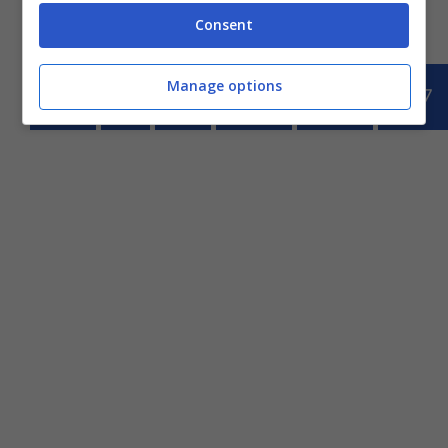
Consent
Manage options
<<
1
…
225
226
227