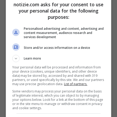
notizie.com asks for your consent to use
your personal data for the following
purposes:
Personalised advertising and content, advertising and
content measurement, audience research and
services development
Store and/or access information on a device
Learn more
Your personal data will be processed and information from
your device (cookies, unique identifiers, and other device
data) may be stored by, accessed by and shared with 319
partners, or used specifically by this site. We and our partners
may use precise geolocation data.
List of partners.
“Solo contro tutti a Marsiglia”: le
Some vendors may process your personal data on the basis
of legitimate interest, which you can object to by managing
rivelazioni di un laziale a Notizie.com
your options below. Look for a link at the bottom of this page
or in the site menu to manage or withdraw consent in privacy
4 Novembre 2021 - 09:33
and cookie settings.