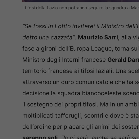
I tifosi della Lazio non potranno seguire la squadra a Mars
“Se fossi in Lotito inviterei il Ministro de
detto una cazzata”
.
Maurizio Sarri,
alla vi
fase a gironi dell’Europa League, torna su
Ministro degli Interni francese
Gerald Da
territorio francese ai tifosi laziali. Una s
attraverso un duro comunicato e che ha sc
decisione la squadra biancoceleste scen
il sostegno dei propri tifosi. Ma in un amb
moltiplicati tafferugli, scontri e dove è s
dell’ordine per placare gli animi dei sosten
saranno soli.
“Io ci sarò, anche se sarò so