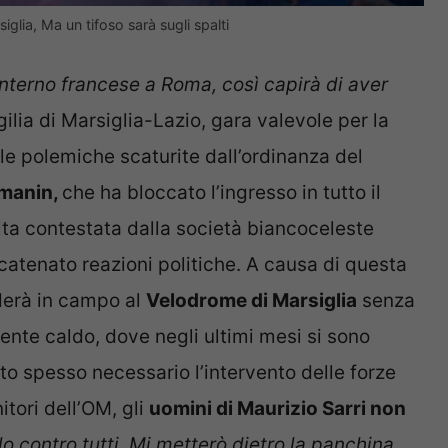
iglia, Ma un tifoso sarà sugli spalti
ll’Interno francese a Roma, così capirà di aver
gilia di Marsiglia-Lazio, gara valevole per la
lle polemiche scaturite dall’ordinanza del
rmanin,
che ha bloccato l’ingresso in tutto il
celta contestata dalla società biancoceleste
atenato reazioni politiche. A causa di questa
derà in campo al
Velodrome di Marsiglia
senza
iente caldo, dove negli ultimi mesi si sono
tato spesso necessario l’intervento delle forze
itori dell’OM, gli
uomini di Maurizio Sarri non
lo contro tutti. Mi metterò dietro la panchina