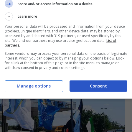
Store and/or access information on a device
 della stessa famiglia
. Una passione che ho
Learn more
 che ogni settimana mi chiedono cosa ha fatto la
Your personal data will be processed and information from your device
 in figlio”
.
(cookies, unique identifiers, and other device data) may be stored by,
accessed by and shared with 319 partners, or used specifically by this
site. We and our partners may use precise geolocation data.
List of
partners.
nchina della Lazio”
Some vendors may process your personal data on the basis of legitimate
interest, which you can object to by managing your options below. Look
for a link at the bottom of this page or in the site menu to manage or
withdraw consent in privacy and cookie settings.
Manage options
Consent