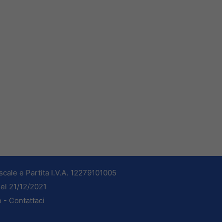
cale e Partita I.V.A. 12279101005
del 21/12/2021
o -
Contattaci