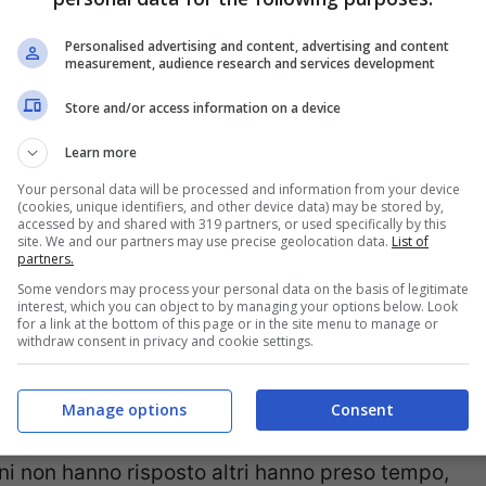
, senza filtri appunto! abbiamo provocato un po’
Personalised advertising and content, advertising and content
 provocazione per sensibilizzare.
measurement, audience research and services development
Store and/or access information on a device
olto a quei filtri e app che modificano
Learn more
filtri del colore ci mancherebbe, quelli si usano
Your personal data will be processed and information from your device
blema” nelle persone.
(cookies, unique identifiers, and other device data) may be stored by,
accessed by and shared with 319 partners, or used specifically by this
site. We and our partners may use precise geolocation data.
List of
ese, secodno la quale chiunque posti una foto
partners.
iviste, deve scriverlo, come un avviso.
Some vendors may process your personal data on the basis of legitimate
interest, which you can object to by managing your options below. Look
vata in italia come l’avrebbero presa i nostri
for a link at the bottom of this page or in the site menu to manage or
withdraw consent in privacy and cookie settings.
Manage options
Consent
ni non hanno risposto altri hanno preso tempo,