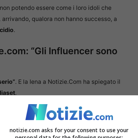
non potendo essere come i loro idoli che
, arrivando, qualora non hanno successo, a
cidio
.
ie.com: “Gli Influencer sono
serio”
. E la Iena a Notizie.Com ha spiegato il
iaset
.
?
notizie.com asks for your consent to use your
erviste sono state fatte tutte in modo diretto
personal data for the following purposes: