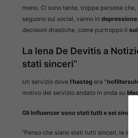
meno. Ci sono tante, troppe persone che, 
seguono sui social, vanno in
depressione
decisioni drastiche, come purtroppo il
sui
La Iena De Devitis a Notiz
stati sinceri”
Un servizio dove
l’hastag
era
“nofiltersul
motivo del servizio andato in onda su
Med
Gli Influencer sono stati tutti e sei sinceri
“Penso che siano stati tutti sinceri, le int