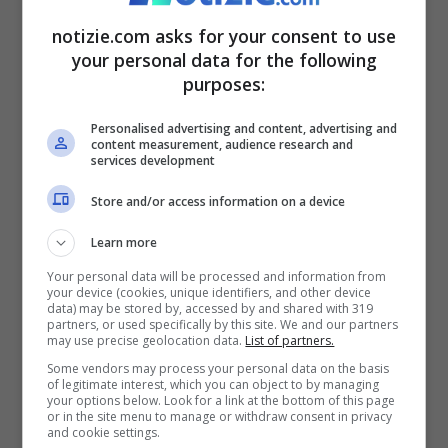
l’ammissione
notizie.com asks for your consent to use
your personal data for the following
purposes:
29 Novembre 2022 - 10:13
Personalised advertising and content, advertising and
content measurement, audience research and
services development
Store and/or access information on a device
Learn more
Your personal data will be processed and information from
your device (cookies, unique identifiers, and other device
data) may be stored by, accessed by and shared with 319
partners, or used specifically by this site. We and our partners
may use precise geolocation data.
List of partners.
Interventi al seno
Some vendors may process your personal data on the basis
of legitimate interest, which you can object to by managing
mutuabili, quando il
your options below. Look for a link at the bottom of this page
or in the site menu to manage or withdraw consent in privacy
sogno di una donna può
and cookie settings.