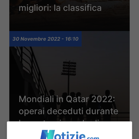
migliori: la classifica
30 Novembre 2022 - 16:10
Mondiali in Qatar 2022:
operai deceduti durante
la costruzione degli
stadi, arriva