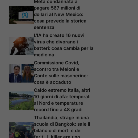
Meta condannata a
pagare 567 milioni di
dollari al New Mexico:
cosa prevede la storica
sentenza
L’IA ha creato 16 nuovi
virus che divorano i
batteri: cosa cambia per la
medicina
Commissione Covid,
scontro tra Meloni e
Conte sulle mascherine:
cosa è accaduto
Caldo estremo Italia, altri
10 giorni di afa: temporali
al Nord e temperature
record fino a 48 gradi
Thailandia, strage in una
scuola di Bangkok: sale il
bilancio di morti e dei
feriti. Il killer era uno