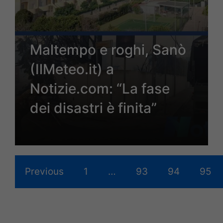
Maltempo e roghi, Sanò
(IlMeteo.it) a
Notizie.com: “La fase
dei disastri è finita”
Previous
1
…
93
94
95