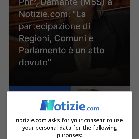
Pnrr, Damante (M5S) a
Notizie.com: “La
partecipazione di
Regioni, Comuni e
Parlamento è un atto
dovuto”
3 Agosto 2023 - 14:10
notizie.com asks for your consent to use
your personal data for the following
purposes: