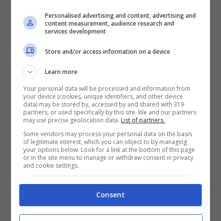
Personalised advertising and content, advertising and
Salario minimo, Ziello
content measurement, audience research and
services development
(Lega) a Notizie.com:
Store and/or access information on a device
“Le opposizioni fanno
Learn more
propaganda, da noi
Your personal data will be processed and information from
proposte concrete”
your device (cookies, unique identifiers, and other device
data) may be stored by, accessed by and shared with 319
partners, or used specifically by this site. We and our partners
may use precise geolocation data.
List of partners.
Some vendors may process your personal data on the basis
of legitimate interest, which you can object to by managing
2 Agosto 2023 - 18:32
your options below. Look for a link at the bottom of this page
or in the site menu to manage or withdraw consent in privacy
and cookie settings.
Consent
Strage di Bologna,