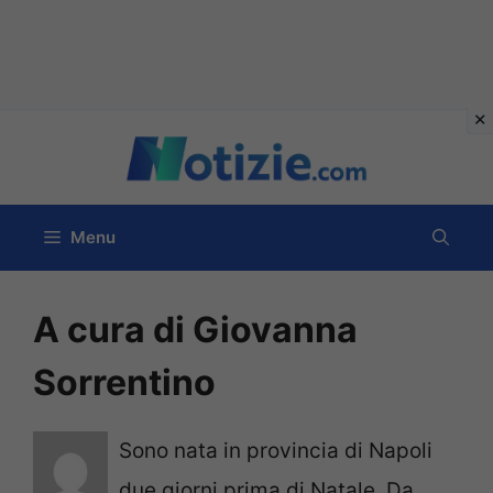
Vai
al
contenuto
Menu
A cura di Giovanna
Sorrentino
Sono nata in provincia di Napoli
due giorni prima di Natale. Da