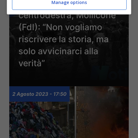
mozione del
Manage options
centrodestra, Mollicone
(FdI): “Non vogliamo
riscrivere la storia, ma
solo avvicinarci alla
verità”
2 Agosto 2023 - 17:50