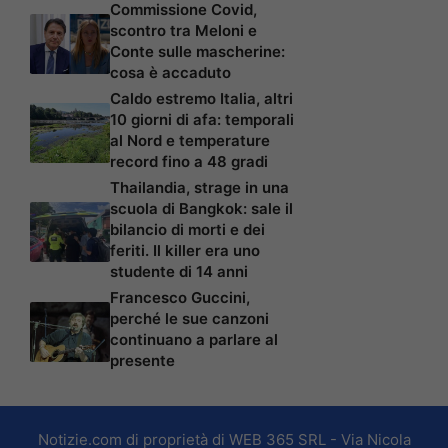
Commissione Covid,
scontro tra Meloni e
Conte sulle mascherine:
cosa è accaduto
Caldo estremo Italia, altri
10 giorni di afa: temporali
al Nord e temperature
record fino a 48 gradi
Thailandia, strage in una
scuola di Bangkok: sale il
bilancio di morti e dei
feriti. Il killer era uno
studente di 14 anni
Francesco Guccini,
perché le sue canzoni
continuano a parlare al
presente
Notizie.com di proprietà di WEB 365 SRL - Via Nicola