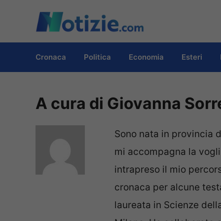
Vai
al
contenuto
Cronaca
Politica
Economia
Esteri
A cura di Giovanna Sorr
Sono nata in provincia 
mi accompagna la voglia
intrapreso il mio percor
cronaca per alcune testat
laureata in Scienze dell