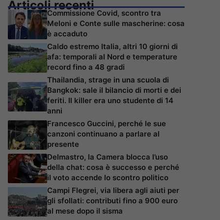
Articoli recenti
Commissione Covid, scontro tra
Meloni e Conte sulle mascherine: cosa
è accaduto
Caldo estremo Italia, altri 10 giorni di
afa: temporali al Nord e temperature
record fino a 48 gradi
Thailandia, strage in una scuola di
Bangkok: sale il bilancio di morti e dei
feriti. Il killer era uno studente di 14
anni
Francesco Guccini, perché le sue
canzoni continuano a parlare al
presente
Delmastro, la Camera blocca l’uso
della chat: cosa è successo e perché
il voto accende lo scontro politico
Campi Flegrei, via libera agli aiuti per
gli sfollati: contributi fino a 900 euro
al mese dopo il sisma