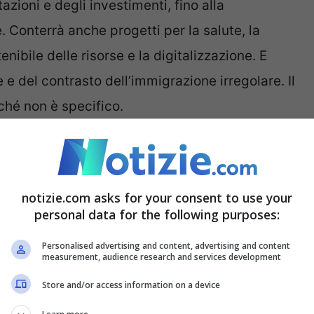
azioni e degli investimenti, fino alla
. Conterrà anche progetti per la salute, la
nibile delle risorse e la digitalizzazione. E
 e del contrasto dell’immigrazione irregolare. Il
ché non è specifico.
provato non è nominato alcun Paese africano
 accordi, modalità, su cosa interverremo. Sono
notizie.com asks for your consent to use your
una cabina di regia che si occuperà del Piano
personal data for the following purposes:
i.
Personalised advertising and content, advertising and content
measurement, audience research and services development
Pd): “Si rischia di sovrapporre
Store and/or access information on a device