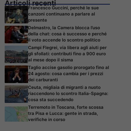
Articoli recenti
Francesco Guccini, perché le sue
canzoni continuano a parlare al
presente
Delmastro, la Camera blocca l’uso
della chat: cosa è successo e perché
il voto accende lo scontro politico
Campi Flegrei, via libera agli aiuti per
gli sfollati: contributi fino a 900 euro
al mese dopo il sisma
Taglio accise gasolio prorogato fino al
24 agosto: cosa cambia per i prezzi
dei carburanti
Ceuta, migliaia di migranti a nuoto
riaccendono lo scontro Italia-Spagna:
cosa sta succedendo
Terremoto in Toscana, forte scossa
tra Pisa e Lucca: gente in strada,
verifiche in corso