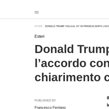
Donald+Trump+vola+al+G7+in+Francia+dopo+l%26%238217%3
notiziecom
/2026/06/15/trump-
vertice-
g7-
accordo-
HOME
DONALD TRUMP VOLA AL G7 IN FRANCIA DOPO L’ACC
stati-
uniti-
iran-
Esteri
petrolio/amp/
Donald Trump
l’accordo con 
chiarimento c
I
PUBLISHED BY
l
Francesco Ferrigno