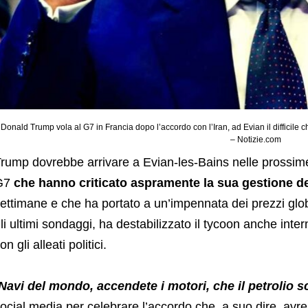
Donald Trump vola al G7 in Francia dopo l’accordo con l’Iran, ad Evian il difficil
– Notizie.com
rump dovrebbe arrivare a Evian-les-Bains nelle prossime
G7
che hanno criticato aspramente la sua gestione del
ettimane e che ha portato a un’impennata dei prezzi global
li ultimi sondaggi, ha destabilizzato il tycoon anche inter
on gli alleati politici.
Navi del mondo, accendete i motori, che il petrolio s
ocial media per celebrare l’accordo che, a suo dire, avreb