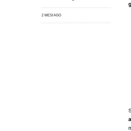
g
2 MESI AGO
S
m