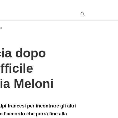
le+chiarimento+con+la+premier+Giorgia+Meloni
NI
y
cia dopo
s
q
h
fficile
e
ia Meloni
pi francesi per incontrare gli altri
 l’accordo che porrà fine alla