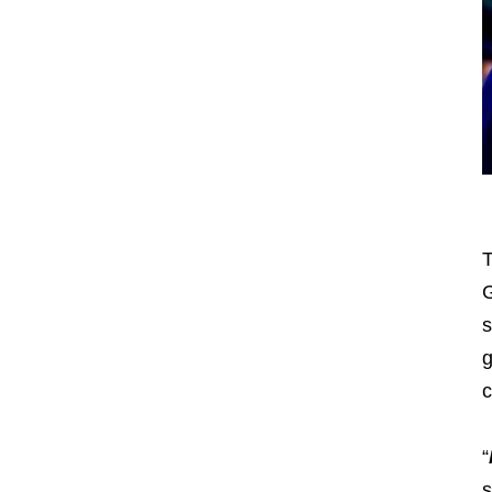
T
s
g
c
“
s