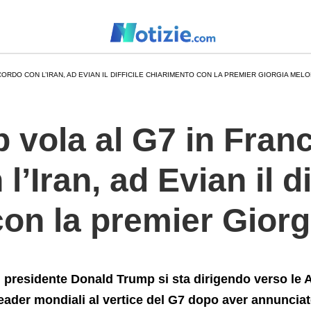
Baccordo+con+l%26%238217%3BIran%2C+ad+Evian+il+diffici
ORDO CON L’IRAN, AD EVIAN IL DIFFICILE CHIARIMENTO CON LA PREMIER GIORGIA MELO
 vola al G7 in Fran
l’Iran, ad Evian il di
on la premier Giorg
l presidente Donald Trump si sta dirigendo verso le Al
eader mondiali al vertice del G7 dopo aver annunciato