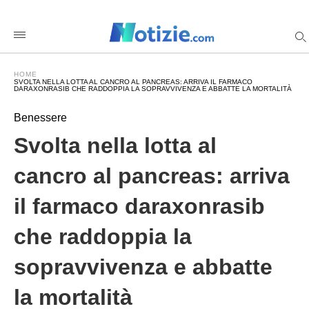
Svolta+nella+lotta+al+cancro+al+pancreas%3A+arriva+il+fa
notiziecom
/2026/06/08/cancro-
pancreas-
farmaco-
daraxonrasib-
HOME
sopravvivenza/amp/
SVOLTA NELLA LOTTA AL CANCRO AL PANCREAS: ARRIVA IL FARMACO
DARAXONRASIB CHE RADDOPPIA LA SOPRAVVIVENZA E ABBATTE LA MORTALITÀ
Benessere
Svolta nella lotta al
cancro al pancreas: arriva
il farmaco daraxonrasib
che raddoppia la
sopravvivenza e abbatte
la mortalità