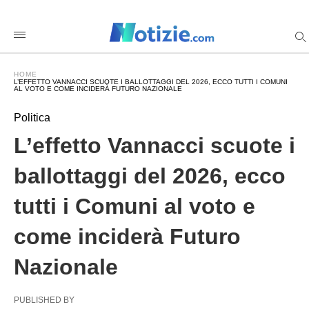
L%26%238217%3Beffetto+Vannacci+scuote+i+ballottaggi+de
notiziecom
/2026/06/06/elezioni-
vigevano-
ballottaggi-
2026-
HOME
partito-
L’EFFETTO VANNACCI SCUOTE I BALLOTTAGGI DEL 2026, ECCO TUTTI I COMUNI
vannacci-
AL VOTO E COME INCIDERÀ FUTURO NAZIONALE
futuro-
nazionale/amp/
Politica
L’effetto Vannacci scuote i
ballottaggi del 2026, ecco
tutti i Comuni al voto e
come inciderà Futuro
Nazionale
PUBLISHED BY