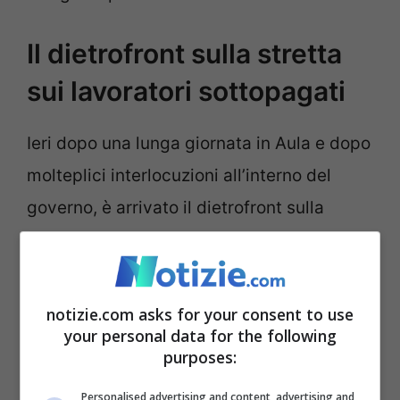
Il dietrofront sulla stretta
sui lavoratori sottopagati
Ieri dopo una lunga giornata in Aula e dopo
molteplici interlocuzioni all’interno del
governo, è arrivato il dietrofront sulla
stretta sui lavoratori sottopagati, che sarà
stralciata dal maxiemendamento alla
Legge di bilancio. La misura avrebbe
notizie.com asks for your consent to use
your personal data for the following
ridotto da tre a un anno
il tempo per poter
purposes:
ricoprire un ruolo dirigenziale
nel privato
Personalised advertising and content, advertising and