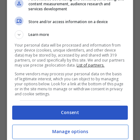
dopo un incarico apicale nella Pubblica
content measurement, audience research and
services development
amministrazione nello stesso settore.
Store and/or access information on a device
Niente da fare anche per la misura che
Learn more
prevedeva, viceversa, che fosse possibile,
Your personal data will be processed and information from
your device (cookies, unique identifiers, and other device
per incarichi commissariali, straordinari o
data) may be stored by, accessed by and shared with 319
partners, or used specifically by this site. We and our partners
temporanei, derogare dal divieto di
may use precise geolocation data.
List of partners.
Some vendors may process your personal data on the basis
ricoprire ruoli nella Pa dopo aver avuto
of legitimate interest, which you can object to by managing
your options below. Look for a link at the bottom of this page
incarichi in enti di diritto privato o
or in the site menu to manage or withdraw consent in privacy
and cookie settings.
finanziati dall’amministrazione stessa. È
poi saltata la norma che prevede che
non
Consent
basti più un ricorso davanti ad un giudice
Manage options
per vedersi riconoscere gli arretrati a finire