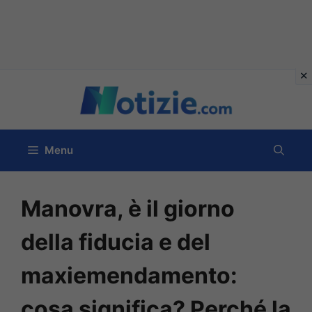
Vai
al
contenuto
Menu
Manovra, è il giorno
della fiducia e del
maxiemendamento:
cosa significa? Perché la