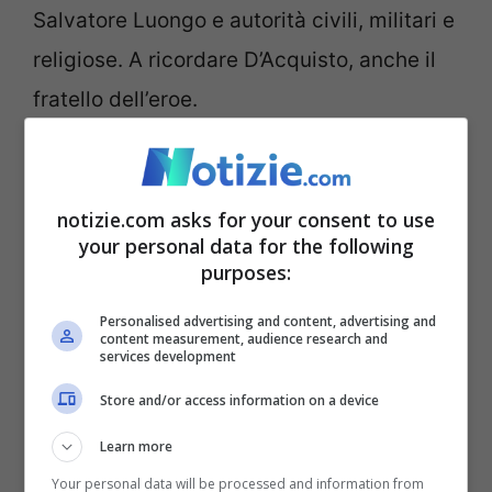
Salvatore Luongo e autorità civili, militari e
religiose. A ricordare D’Acquisto, anche il
fratello dell’eroe.
“
Napoli saluta oggi un suo figlio. –
ha detto
Rauti –
Abbiamo voluto ricordarlo nella sua
notizie.com asks for your consent to use
your personal data for the following
città natale, sperando che presto venga
purposes:
proclamato Santo. È
un eroe di memoria
Personalised advertising and content, advertising and
collettiva
, ha servito la patria, la comunità.
content measurement, audience research and
services development
Dei tanti eroi che la storia ci ha regalato,
Store and/or access information on a device
che sono stati disposti a sacrificare la loro
vita per gli altri Salvo D’Acquisto è davvero
Learn more
molto amato
non soltanto dai carabinieri. È
Your personal data will be processed and information from