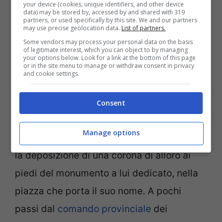
your device (cookies, unique identifiers, and other device
data) may be stored by, accessed by and shared with 319
icona popolare
”.
partners, or used specifically by this site. We and our partners
may use precise geolocation data.
List of partners.
Some vendors may process your personal data on the basis
Il generale Luongo: “Siamo
of legitimate interest, which you can object to by managing
your options below. Look for a link at the bottom of this page
qui a celebrare la
or in the site menu to manage or withdraw consent in privacy
and cookie settings.
grandezza del suo gesto”
Consent
Al termine della celebrazione, un momento
Manage options
di
grande commozione
ha accompagnato
la deposizione di una corona di alloro ai
piedi del monumento a lui dedicato, nella
piazza che porta il suo nome. A pochi
passi dal
comando provinciale
dei