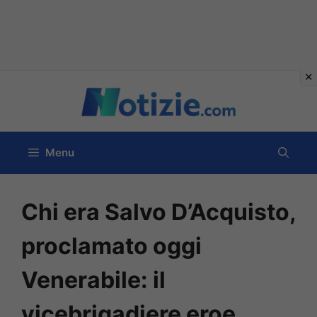
Vai
al
contenuto
Menu
Chi era Salvo D’Acquisto,
proclamato oggi
Venerabile: il
vicebrigadiere eroe