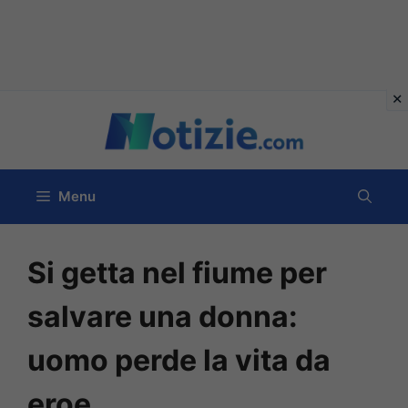
Vai
al
contenuto
Menu
Si getta nel fiume per
salvare una donna:
uomo perde la vita da
eroe