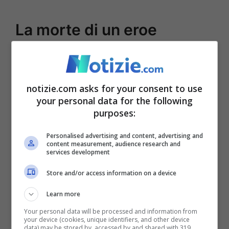
La morte di un eroe
Il doloroso annuncio è arrivato il giorno
seguente. Sabato la Procura di Charleroi
notizie.com asks for your consent to use
ha dato la notizia che tutti speravano
your personal data for the following
purposes:
potesse non arrivare:
l’uomo, che si è
scoperto poi essere compagno della
Personalised advertising and content, advertising and
content measurement, audience research and
giovane donna, è morto poco dopo essere
services development
stato ricoverato
in ospedale. Le autorità
Store and/or access information on a device
non hanno fornito ulteriori dettagli sul
Learn more
drammatico evento. Secondo la
Your personal data will be processed and information from
your device (cookies, unique identifiers, and other device
ricostruzione riferita dalla Procura, la
data) may be stored by, accessed by and shared with 319