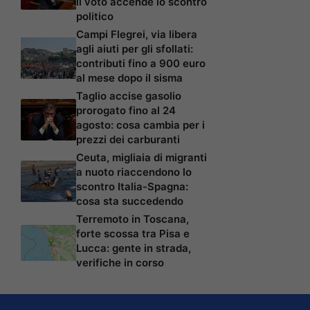
il voto accende lo scontro
politico
Campi Flegrei, via libera
agli aiuti per gli sfollati:
contributi fino a 900 euro
al mese dopo il sisma
Taglio accise gasolio
prorogato fino al 24
agosto: cosa cambia per i
prezzi dei carburanti
Ceuta, migliaia di migranti
a nuoto riaccendono lo
scontro Italia-Spagna:
cosa sta succedendo
Terremoto in Toscana,
forte scossa tra Pisa e
Lucca: gente in strada,
verifiche in corso