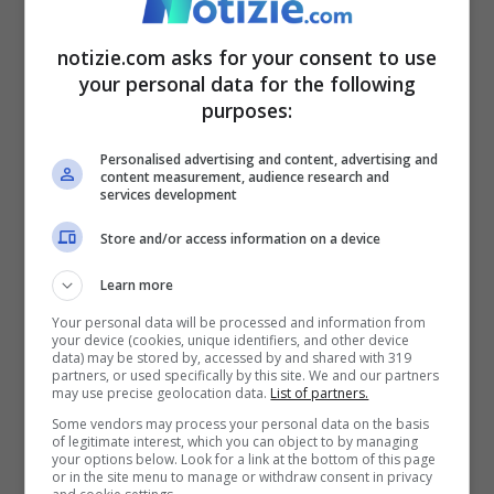
Assunta è viva grazie ai
notizie.com asks for your consent to use
your personal data for the following
carabinieri
purposes:
Personalised advertising and content, advertising and
Un quarto d’ora dopo, Assunta è stata
content measurement, audience research and
services development
trasportata in ospedale a bordo di
Store and/or access information on a device
un’ambulanza, dov’è stata operata, poi
ricoverata in terapia intensiva. Per undici
Learn more
Your personal data will be processed and information from
giorni è rimasta in coma farmacologico
your device (cookies, unique identifiers, and other device
data) may be stored by, accessed by and shared with 319
fino a che i medici non l’hanno dichiarata
partners, or used specifically by this site. We and our partners
may use precise geolocation data.
List of partners.
fuori pericolo. Una volta a casa, ha chiesto
Some vendors may process your personal data on the basis
of legitimate interest, which you can object to by managing
subito di incontrare i tre carabinieri che
your options below. Look for a link at the bottom of this page
or in the site menu to manage or withdraw consent in privacy
non l’hanno abbandonata e anzi, l’hanno