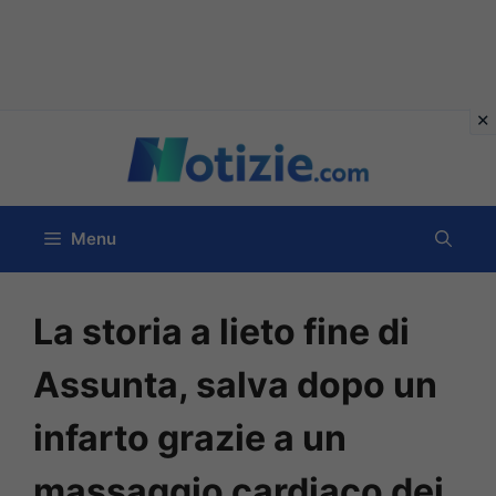
Vai
al
contenuto
Menu
La storia a lieto fine di
Assunta, salva dopo un
infarto grazie a un
massaggio cardiaco dei