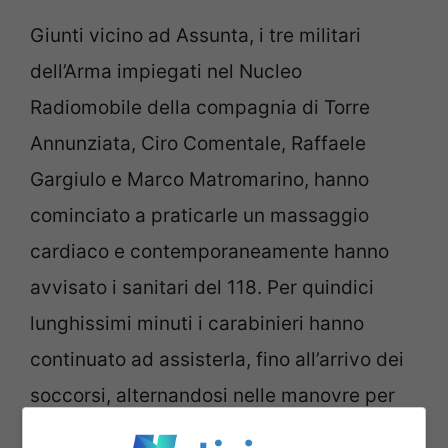
Giunti vicino ad Assunta, i tre militari
dell’Arma impiegati nel Nucleo
Radiomobile della compagnia di Torre
Annunziata, Ciro Comentale, Raffaele
Gargiulo e Marco Matromarino, hanno
cominciato a praticarle un massaggio
cardiaco e contemporaneamente hanno
avvisato i sanitari del 118. Per quindici
lunghissimi minuti i carabinieri hanno
continuato ad assisterla, fino all’arrivo dei
soccorsi, alternandosi nelle manovre per
provare a rianimare la donna.