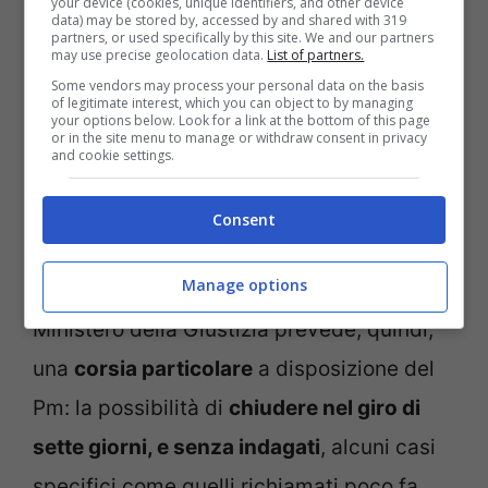
your device (cookies, unique identifiers, and other device
data) may be stored by, accessed by and shared with 319
partners, or used specifically by this site. We and our partners
may use precise geolocation data.
List of partners.
Some vendors may process your personal data on the basis
of legitimate interest, which you can object to by managing
your options below. Look for a link at the bottom of this page
or in the site menu to manage or withdraw consent in privacy
and cookie settings.
Il governo: “Non è uno scudo penale ma una forma di
Consent
tutela per le forze dell’ordine” (ANSA FOTO) – notizie.com
Manage options
La bozza messa nero su bianco al
Ministero della Giustizia prevede, quindi,
una
corsia particolare
a disposizione del
Pm: la possibilità di
chiudere nel giro di
sette giorni, e senza indagati
, alcuni casi
specifici come quelli richiamati poco fa.