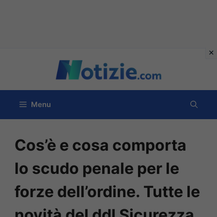
Vai
al
contenuto
Menu
Cos’è e cosa comporta
lo scudo penale per le
forze dell’ordine. Tutte le
novità del ddl Sicurezza