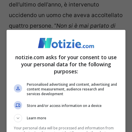
dell’ultimo dell’anno, è intervenuto
uccidendo un uomo che aveva accoltellato
quattro persone. “
Non si è mai parlato di
scudo penale
– ha riferito il ministro della
Giustizia,
Carlo Nordio
–
stiamo studiando
notizie.com asks for your consent to use
un provvedimento che possa coniugare le
your personal data for the following
garanzie di una persona col fatto che non
purposes:
venga iscritto in nessun registro degli
Personalised advertising and content, advertising and
indagati.
”
content measurement, audience research and
services development
Store and/or access information on a device
Learn more
Your personal data will be processed and information from