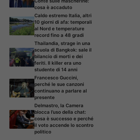
Conte sulle mascherine:
cosa è accaduto
Caldo estremo Italia, altri
10 giorni di afa: temporali
al Nord e temperature
record fino a 48 gradi
Thailandia, strage in una
scuola di Bangkok: sale il
bilancio di morti e dei
feriti. Il killer era uno
studente di 14 anni
Francesco Guccini,
perché le sue canzoni
continuano a parlare al
presente
Delmastro, la Camera
blocca l’uso della chat:
cosa è successo e perché
il voto accende lo scontro
politico