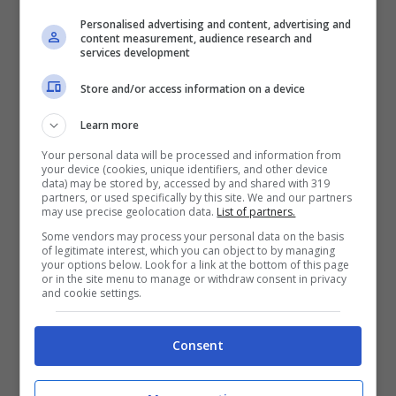
Personalised advertising and content, advertising and
pari a 0.0 e addirittura uno di magnitudo
content measurement, audience research and
services development
negativa (-0.1). Quest’ultimo è stato
Store and/or access information on a device
rilevato il 30 settembre a pochi chilometri
da Scheggia, al confine tra Umbria e
Learn more
Your personal data will be processed and information from
Marche. In questo settore dell’Appennino
your device (cookies, unique identifiers, and other device
data) may be stored by, accessed by and shared with 319
l’Ingv
dispone di una rete di sismometri
partners, or used specifically by this site. We and our partners
may use precise geolocation data.
List of partners.
molto fitta
, che consente di localizzare
Some vendors may process your personal data on the basis
of legitimate interest, which you can object to by managing
terremoti molto piccoli.
your options below. Look for a link at the bottom of this page
or in the site menu to manage or withdraw consent in privacy
and cookie settings.
“
Il numero di terremoti può variare da un
anno all’altro perché occasionalmente si
Consent
verificano crisi sismiche, come quelle de