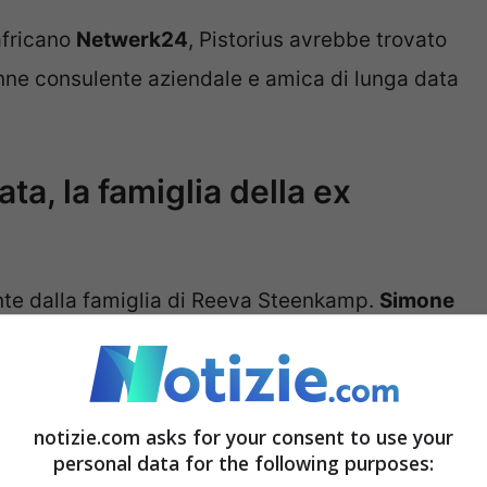
africano
Netwerk24
, Pistorius avrebbe trovato
nne consulente aziendale e amica di lunga data
ata, la famiglia della ex
ente dalla famiglia di Reeva Steenkamp.
Simone
 uccisa da Pistorius nel 2013, ha espresso
 tra Greyling e sua sorella Reeva.
notizie.com asks for your consent to use your
in questo momento ho la pelle d’oca e i brividi
personal data for the following purposes: