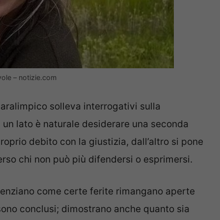
evole – notizie.com
ralimpico solleva interrogativi sulla
a un lato è naturale desiderare una seconda
roprio debito con la giustizia, dall’altro si pone
erso chi non può più difendersi o esprimersi.
denziano come certe ferite rimangano aperte
i sono conclusi; dimostrano anche quanto sia