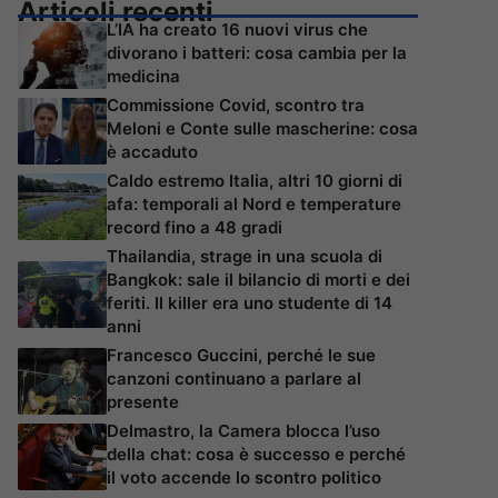
Articoli recenti
L’IA ha creato 16 nuovi virus che
divorano i batteri: cosa cambia per la
medicina
Commissione Covid, scontro tra
Meloni e Conte sulle mascherine: cosa
è accaduto
Caldo estremo Italia, altri 10 giorni di
afa: temporali al Nord e temperature
record fino a 48 gradi
Thailandia, strage in una scuola di
Bangkok: sale il bilancio di morti e dei
feriti. Il killer era uno studente di 14
anni
Francesco Guccini, perché le sue
canzoni continuano a parlare al
presente
Delmastro, la Camera blocca l’uso
della chat: cosa è successo e perché
il voto accende lo scontro politico