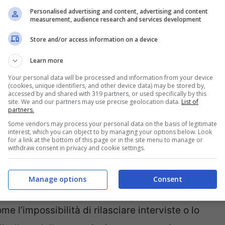
alla stampa. “Assomiglia tantissimo alla mia
Personalised advertising and content, advertising and content
 sosia?” Le parole di Cowburn trasudano dolore
measurement, audience research and services development
 tolto la vita a sua sorella.
Store and/or access information on a device
Learn more
 intervistata dal quotidiano britannico
The Sun
,
Your personal data will be processed and information from your device
(cookies, unique identifiers, and other device data) may be stored by,
o alla relazione tra Greyling e Pistorius. Ha
accessed by and shared with 319 partners, or used specifically by this
site. We and our partners may use precise geolocation data.
List of
l 38enne nella gestione della rabbia: “Non
partners.
arme in lui”.
Some vendors may process your personal data on the basis of legitimate
interest, which you can object to by managing your options below. Look
for a link at the bottom of this page or in the site menu to manage or
withdraw consent in privacy and cookie settings.
processo di reinserimento sociale degli ex
involte nelle tragedie di andare avanti. Mentre
Manage options
Consent
ire la sua vita dopo il carcere – rispettando le
me l’impossibilità di rilasciare interviste o lo