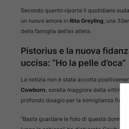
Secondo quanto riporta il quotidiano sud
un nuovo amore in
Rita Greyling
, una 33e
della famiglia dell’ex atleta.
Pistorius e la nuova fidanz
uccisa: “Ho la pelle d’oca”
La notizia non è stata accolta positivam
Cowburn
, sorella maggiore della vittima
profondo disagio per la somiglianza fisica
“Basta guardare le foto di questa donna e 