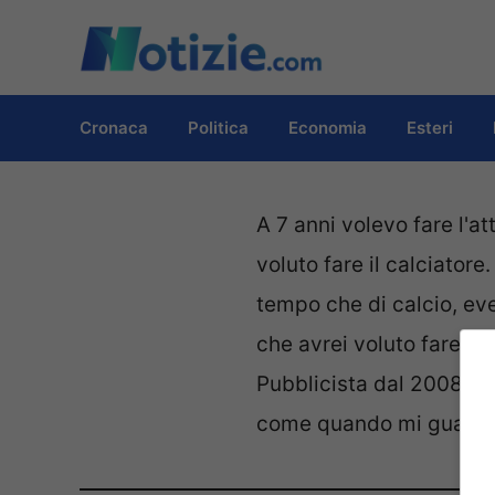
Vai
al
contenuto
Cronaca
Politica
Economia
Esteri
A 7 anni volevo fare l'a
voluto fare il calciato
tempo che di calcio, ev
che avrei voluto fare il 
Pubblicista dal 2008. S
come quando mi guardo a