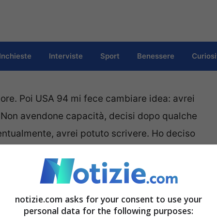
Inchieste
Interviste
Sport
Benessere
Curiosi
ttore. Poi USA 94 mi fece cambiare idea: avrei
re. Non avendone capacità, decisi dopo qualche
entualmente, avrei potuto scrivere. Ho deciso
giornalista e da allora non ho cambiato idea.
crivo molto, mi firmo poco. Quando mi rileggo,
llo specchio, certe volte mi piaccio.
notizie.com asks for your consent to use your
personal data for the following purposes: