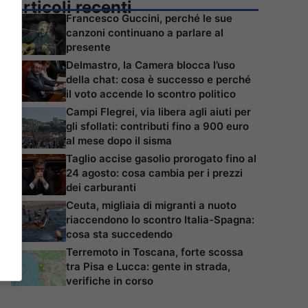
Articoli recenti
Francesco Guccini, perché le sue
canzoni continuano a parlare al
presente
Delmastro, la Camera blocca l’uso
della chat: cosa è successo e perché
il voto accende lo scontro politico
Campi Flegrei, via libera agli aiuti per
gli sfollati: contributi fino a 900 euro
al mese dopo il sisma
Taglio accise gasolio prorogato fino al
24 agosto: cosa cambia per i prezzi
dei carburanti
Ceuta, migliaia di migranti a nuoto
riaccendono lo scontro Italia-Spagna:
cosa sta succedendo
Terremoto in Toscana, forte scossa
tra Pisa e Lucca: gente in strada,
verifiche in corso