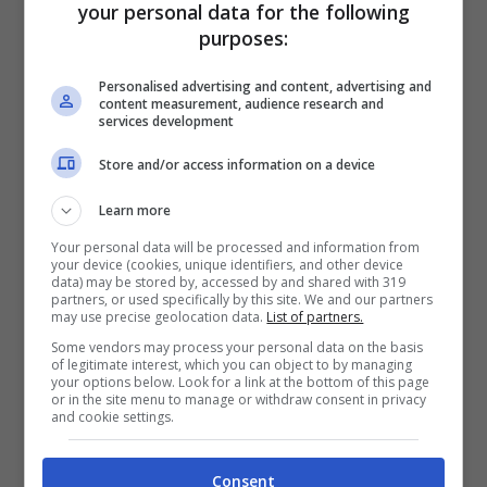
your personal data for the following
sottolineare come abbia previsto maretta
purposes:
tra i due già da tempo).
Personalised advertising and content, advertising and
content measurement, audience research and
Nonostante le difficoltà, però, Diletta
services development
Leotta pare aver scelto di preservare la
Store and/or access information on a device
sua famiglia, soprattutto dopo l’arrivo della
Learn more
piccola Aria. La decisione di prendersi una
Your personal data will be processed and information from
your device (cookies, unique identifiers, and other device
pausa e valutare attentamente il futuro
data) may be stored by, accessed by and shared with 319
partners, or used specifically by this site. We and our partners
della loro relazione è stata una mossa
may use precise geolocation data.
List of partners.
Some vendors may process your personal data on the basis
ponderata per proteggere ciò che hanno
of legitimate interest, which you can object to by managing
your options below. Look for a link at the bottom of this page
costruito insieme.
or in the site menu to manage or withdraw consent in privacy
and cookie settings.
La
vacanza a Miami
, coincisa con una
Consent