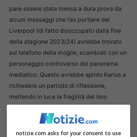
pare essere stata messa a dura prova da
alcuni messaggi che l’ex portiere del
Liverpool (di fatto disoccupato dalla fine
della stagione 2023/24) avrebbe trovato
sul telefono della moglie, scambiati con un
personaggio controverso del panorama
mediatico. Questo avrebbe spinto Karius a
richiedere un periodo di riflessione,
mettendo in luce la fragilità del loro
legame. (Fragilità evidenziate da lungo
tempo da altri esperti di gossip – in tal
senso non manca mai Fabrizio Corona di
notizie.com asks for your consent to use