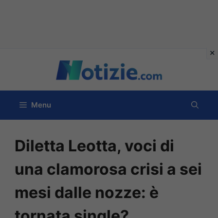
Vai
al
contenuto
Menu
Diletta Leotta, voci di
una clamorosa crisi a sei
mesi dalle nozze: è
tornata single?