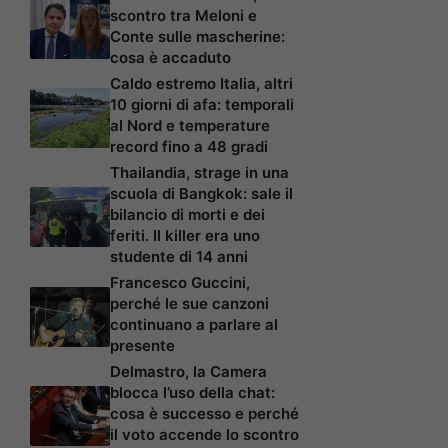
scontro tra Meloni e
Conte sulle mascherine:
cosa è accaduto
Caldo estremo Italia, altri
10 giorni di afa: temporali
al Nord e temperature
record fino a 48 gradi
Thailandia, strage in una
scuola di Bangkok: sale il
bilancio di morti e dei
feriti. Il killer era uno
studente di 14 anni
Francesco Guccini,
perché le sue canzoni
continuano a parlare al
presente
Delmastro, la Camera
blocca l’uso della chat:
cosa è successo e perché
il voto accende lo scontro