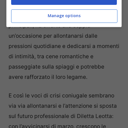
pausa dei sorteggi della Fifa Club World
Cup di cui la Leotta è stata una dei volti
Manage options
principali, ha offerto alla coppia
un’occasione per allontanarsi dalle
pressioni quotidiane e dedicarsi a momenti
di intimità, tra cene romantiche e
passeggiate sulla spiaggi e potrebbe
avere rafforzato il loro legame.
E così le voci di crisi coniugale sembrano
via via allontanarsi e l’attenzione si sposta
sul futuro professionale di Diletta Leotta:
con l’avvicinarsi di marzo, crescono le