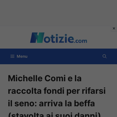
Vai
al
contenuto
Menu
Michelle Comi e la
raccolta fondi per rifarsi
il seno: arriva la beffa
(stavolta ai suoi danni)