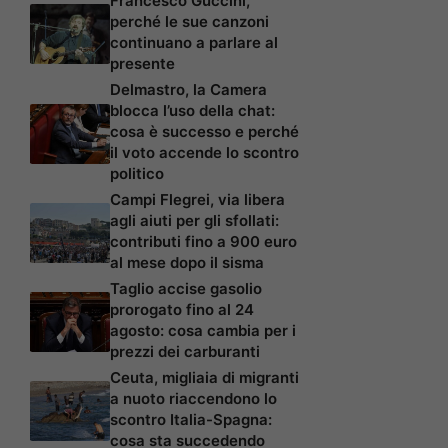
Francesco Guccini,
perché le sue canzoni
continuano a parlare al
presente
Delmastro, la Camera
blocca l’uso della chat:
cosa è successo e perché
il voto accende lo scontro
politico
Campi Flegrei, via libera
agli aiuti per gli sfollati:
contributi fino a 900 euro
al mese dopo il sisma
Taglio accise gasolio
prorogato fino al 24
agosto: cosa cambia per i
prezzi dei carburanti
Ceuta, migliaia di migranti
a nuoto riaccendono lo
scontro Italia-Spagna:
cosa sta succedendo