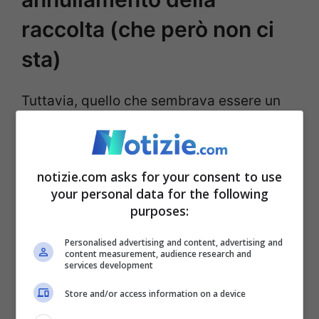
raccolta (che però non ci
sta)
Tuttavia, quello che sembrava essere un
trionfo si è trasformato in una cocente
delusione. A causa delle numerose
notizie.com asks for your consent to use
segnalazioni ricevute da GoFundMe
your personal data for the following
relative alla natura della campagna, la
purposes:
piattaforma ha deciso di bloccare e
Personalised advertising and content, advertising and
successivamente annullare tutta la
content measurement, audience research and
services development
raccolta fondi avviata da Comi. I soldi così
Store and/or access information on a device
faticosamente raccolti sono stati restituiti