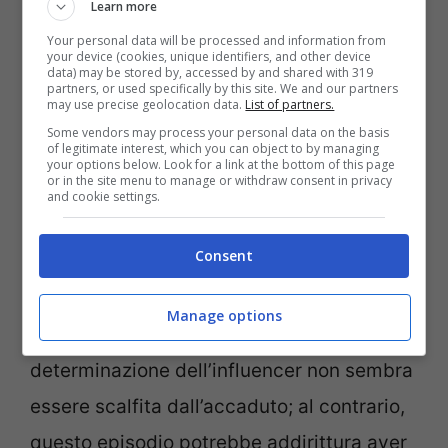
Learn more
ai donatori, lasciando Michelle senza le
Your personal data will be processed and information from
risorse necessarie per il tanto desiderato
your device (cookies, unique identifiers, and other device
data) may be stored by, accessed by and shared with 319
intervento.
partners, or used specifically by this site. We and our partners
may use precise geolocation data.
List of partners.
Some vendors may process your personal data on the basis
of legitimate interest, which you can object to by managing
Nonostante questo contrattempo, Michelle
your options below. Look for a link at the bottom of this page
or in the site menu to manage or withdraw consent in privacy
non si dà per vinta. Ha dichiarato infatti di
and cookie settings.
voler trovare un modo per riaprire la
Consent
raccolta fonds o cercare alternative valide
che le permettano comunque di
Manage options
raggiungere il suo obiettivo. La
determinazione dell’influencer non sembra
essere scalfita dall’accaduto; al contrario,
questo episodio potrebbe addirittura aver