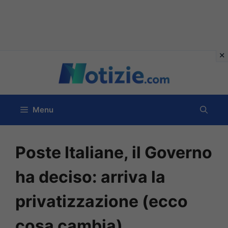
Vai
al
contenuto
Menu
Poste Italiane, il Governo
ha deciso: arriva la
privatizzazione (ecco
cosa cambia)