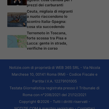
prezzi dei carburanti
Ceuta, migliaia di migranti
a nuoto riaccendono lo
scontro Italia-Spagna:
cosa sta succedendo
Terremoto in Toscana,
forte scossa tra Pisa e
Lucca: gente in strada,
verifiche in corso
Notizie.com di proprietà di WEB 365 SRL - Via Nicola
Marchese 10, 00141 Roma (RM) - Codice Fiscale e
Partita I.V.A. 12279101005
Testata Giornalistica registrata presso il Tribunale di
Roma con n°208/2021 del 21/12/2021
Copyright ©2026 - Tutti i diritti riservati -
NOTIZIE.COM è marchio registrato -
Contattaci