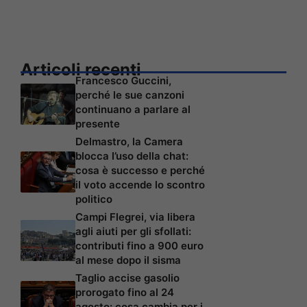
Articoli recenti
Francesco Guccini,
perché le sue canzoni
continuano a parlare al
presente
Delmastro, la Camera
blocca l’uso della chat:
cosa è successo e perché
il voto accende lo scontro
politico
Campi Flegrei, via libera
agli aiuti per gli sfollati:
contributi fino a 900 euro
al mese dopo il sisma
Taglio accise gasolio
prorogato fino al 24
agosto: cosa cambia per i