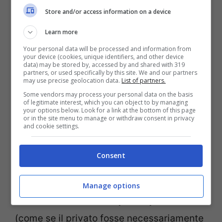
Store and/or access information on a device
Learn more
Your personal data will be processed and information from
your device (cookies, unique identifiers, and other device
data) may be stored by, accessed by and shared with 319
partners, or used specifically by this site. We and our partners
may use precise geolocation data.
List of partners.
Some vendors may process your personal data on the basis
of legitimate interest, which you can object to by managing
your options below. Look for a link at the bottom of this page
or in the site menu to manage or withdraw consent in privacy
and cookie settings.
Piazza Affari (e un’opera d’arte) – Foto Ansa – notizie.com
Consent
L’intento di questa operazione è quello di
garantire maggiore efficienza ed efficacia
Manage options
all’azienda attraverso questo processo
(come se il privato fosse necessariamente