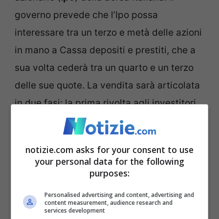
governo prevede che l’Ipo possa
interessare tra un terzo e metà delle azioni
in mano a Cassa depositi e prestiti, che a
sua volta cederà tra un quarto e un terzo
delle sue quote. La vendita sarà articolata
in due fasi: la prima rivolta agli investitori
istituzionali come fondi pensionistici o
assicurativi; la seconda aperta anche ai
notizie.com asks for your consent to use
piccoli risparmiatori.
your personal data for the following
purposes:
Personalised advertising and content, advertising and
content measurement, audience research and
services development