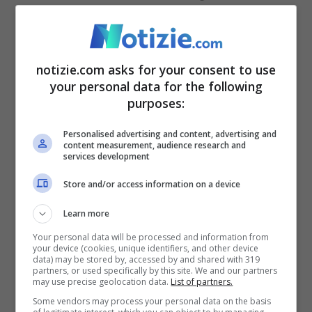
piscina della scuola
Tra le Nazioni che hanno aderito a questo
notizie.com asks for your consent to use
percorso scolastico c’è anche il Giappone.
your personal data for the following
purposes:
Qui molte scuole hanno adibito alcune
palestre e piscine in cui svolgere attività
Personalised advertising and content, advertising and
content measurement, audience research and
services development
fisica oltre l’orario delle lezioni. Ed è
proprio in una delle vasche di una scuola
Store and/or access information on a device
che è avvenuto l’imponderabile. Secondo
Learn more
quanto riportano alcuni media locali,
un
Your personal data will be processed and information from
your device (cookies, unique identifiers, and other device
bambino di quarta elementare è morto
data) may be stored by, accessed by and shared with 319
partners, or used specifically by this site. We and our partners
may use precise geolocation data.
List of partners.
annegato mentre faceva una lezione di
Some vendors may process your personal data on the basis
nuoto
. L’incidente sarebbe avvenuto poco