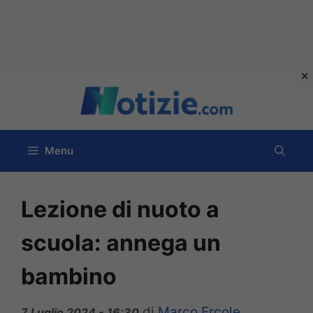
Vai
al
contenuto
Menu
Lezione di nuoto a
scuola: annega un
bambino
di
Marco Ercole
7 Luglio 2024 - 16:30