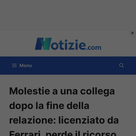
Vai
al
contenuto
Menu
Molestie a una collega
dopo la fine della
relazione: licenziato da
Ferrari, perde il ricorso