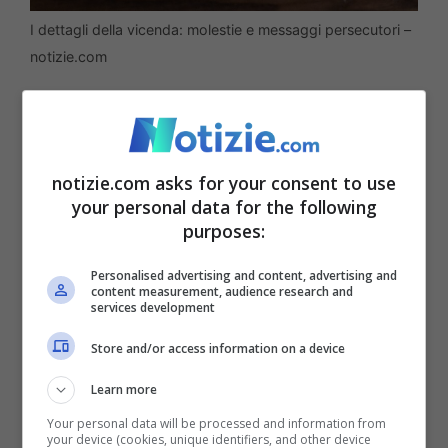
I dettagli della vicenda: molestie e messaggi persecutori –
notizie.com
La direzione della Ferrari ha risposto con
un procedimento disciplinare a carico del
notizie.com asks for your consent to use
dipendente, culminato con un
your personal data for the following
licenziamento
a luglio 2024, con lo scopo
purposes:
di tutelare la salute psico-fisica della
Personalised advertising and content, advertising and
content measurement, audience research and
lavoratrice. Parallelamente il questore di
services development
Modena aveva emesso nei suoi confronti
Store and/or access information on a device
un ammonimento formale nei confronti nel
Learn more
quarantenne, invitandolo a cessare
Your personal data will be processed and information from
immediatamente ogni condotta molesta.
your device (cookies, unique identifiers, and other device