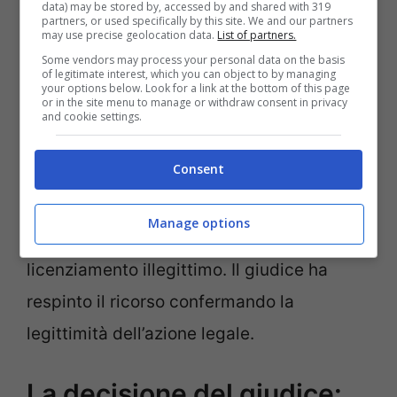
data) may be stored by, accessed by and shared with 319
partners, or used specifically by this site. We and our partners
may use precise geolocation data.
List of partners.
Il ricorso in tribunale e la
Some vendors may process your personal data on the basis
of legitimate interest, which you can object to by managing
richiesta di risarcimento
your options below. Look for a link at the bottom of this page
or in the site menu to manage or withdraw consent in privacy
and cookie settings.
L’uomo si è così rivolto al tribunale del
Consent
Lavoro di Modena chiedendo il reintegro
nel posto di lavoro e un risarcimento da
Manage options
200mila euro, accusando Ferrari di
licenziamento illegittimo. Il giudice ha
respinto il ricorso confermando la
legittimità dell’azione legale.
La decisione del giudice: