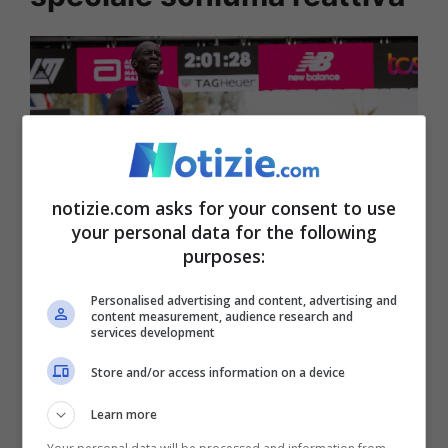
notizie.com asks for your consent to use
your personal data for the following
purposes:
Una foto di Kelvin Kiptum durante la maratona di Londra:
Personalised advertising and content, advertising and
content measurement, audience research and
la scorta del modello utilizzato a Chicago dall’atleta è
services development
terminata subito e poi è riapparsa su e-bay al doppio del
prezzo (Ansa Foto) – Notizie.com
Store and/or access information on a device
Learn more
“
Comprale subito a 700″
, realizzando il