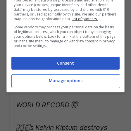
Your personal data will be processed and information from
your device (cookies, unique identifiers, and other device
doppio di quanto sborsato pochi minuti
data) may be stored by, accessed by and shared with 319
partners, or used specifically by this site. We and our partners
prima. È l’annuncio apparso sul sito di
may use precise geolocation data.
List of partners.
compravendita una volta finita la
Some vendors may process your personal data on the basis
of legitimate interest, which you can object to by managing
your options below. Look for a link at the bottom of this page
disponibilità sul portale della
Nike
.
or in the site menu to manage or withdraw consent in privacy
and cookie settings.
Parliamo di scarpe realizzate con
materiali
ultraleggeri rinforzati dal carbonio
Consent
all’interno di una speciale schiuma
reattiva
.
Manage options
WORLD RECORD 🤯
🇰🇪’s Kelvin Kiptum destroys