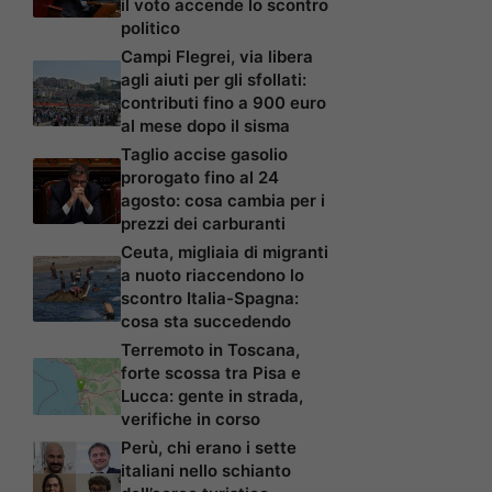
il voto accende lo scontro
politico
Campi Flegrei, via libera
agli aiuti per gli sfollati:
contributi fino a 900 euro
al mese dopo il sisma
Taglio accise gasolio
prorogato fino al 24
agosto: cosa cambia per i
prezzi dei carburanti
Ceuta, migliaia di migranti
a nuoto riaccendono lo
scontro Italia-Spagna:
cosa sta succedendo
Terremoto in Toscana,
forte scossa tra Pisa e
Lucca: gente in strada,
verifiche in corso
Perù, chi erano i sette
italiani nello schianto