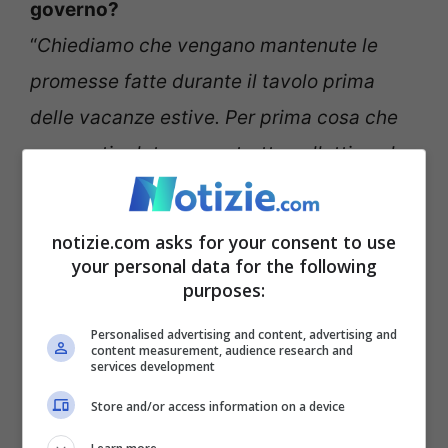
governo?
“
Chiediamo che vengano mantenute le
promesse fatte durante il tavolo prima
delle vacanze estive. Per prima cosa che
venga stipulato un contratto collettivo che
valga per tutti. I gestori svolgono lo stesso
lavoro indipendentemente dall’erogato.
notizie.com asks for your consent to use
Non è ammissibile che un collega
your personal data for the following
purposes:
percepisca 2,5 centesimi e un altro 5. Un
contratto collettivo potrebbe aiutare anche
Personalised advertising and content, advertising and
content measurement, audience research and
services development
a combattere l’illegalità petrolifera.
L’ultimo scandalo è di qualche giorno fa e
Store and/or access information on a device
riguarda società che fatturano falsi,