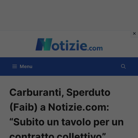
Vai
al
contenuto
Menu
Carburanti, Sperduto
(Faib) a Notizie.com:
“Subito un tavolo per un
contratto collettivo”