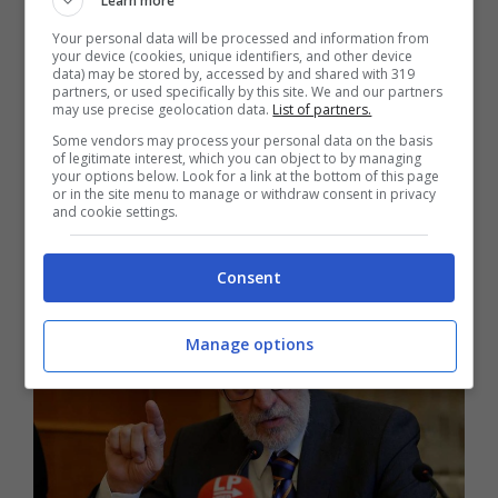
Learn more
distribuiscono dall’estero ed evadono Iva e
Your personal data will be processed and information from
your device (cookies, unique identifiers, and other device
accise. Poche persone hanno lucrato ai
data) may be stored by, accessed by and shared with 319
partners, or used specifically by this site. We and our partners
may use precise geolocation data.
List of partners.
danni dello Stato e di tutti i cittadini:
Some vendors may process your personal data on the basis
parliamo di miliardi.
Ma fino a questo
of legitimate interest, which you can object to by managing
your options below. Look for a link at the bottom of this page
momento il governo ha partorito solo il
or in the site menu to manage or withdraw consent in privacy
and cookie settings.
cartello del prezzo medio”;
Consent
Manage options