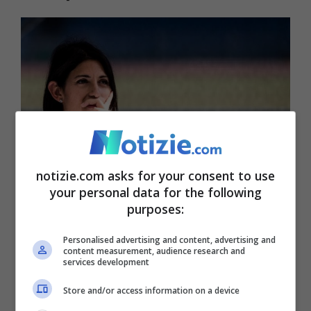
notizie.com asks for your consent to use
your personal data for the following
purposes:
L’ex Sindaco di Roma Virginia Raggi in Aula Giulio Cesare
(Ansa)
Personalised advertising and content, advertising and
content measurement, audience research and
services development
Esclusa persino dalla delegazione che nel
Store and/or access information on a device
settembre scorso andò a Parigi per