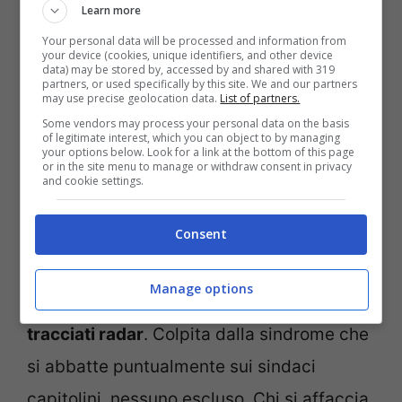
consegnare al segretario generale del
Learn more
Your personal data will be processed and information from
Bureau International des Expositions,
your device (cookies, unique identifiers, and other device
data) may be stored by, accessed by and shared with 319
Dimitri Kerkentzes
il dossier della
partners, or used specifically by this site. We and our partners
may use precise geolocation data.
List of partners.
candidatura di Roma. A presentare il
Some vendors may process your personal data on the basis
of legitimate interest, which you can object to by managing
documento andarono infatti il presidente
your options below. Look for a link at the bottom of this page
or in the site menu to manage or withdraw consent in privacy
del
Comitato, Giampiero Massolo
, in
and cookie settings.
rappresentanza del Governo, il
Consent
sottosegretario del ministero degli Affari
esteri,
Manlio Di Stefano
e R
oberto
Manage options
Gualteri
. E la Raggi?
Scomparsa dai
tracciati radar
. Colpita dalla sindrome che
si abbatte puntualmente sui sindaci
capitolini, nessuno escluso. Chi si affaccia