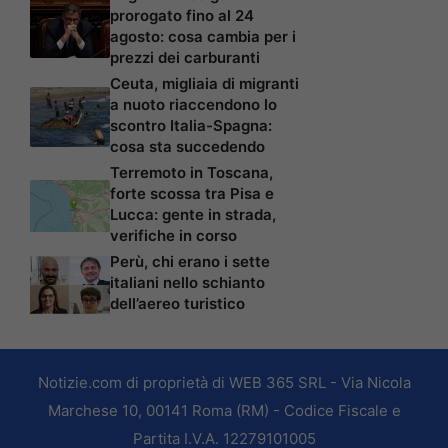
prorogato fino al 24
agosto: cosa cambia per i
prezzi dei carburanti
Ceuta, migliaia di migranti
a nuoto riaccendono lo
scontro Italia-Spagna:
cosa sta succedendo
Terremoto in Toscana,
forte scossa tra Pisa e
Lucca: gente in strada,
verifiche in corso
Perù, chi erano i sette
italiani nello schianto
dell’aereo turistico
Notizie.com di proprietà di WEB 365 SRL - Via Nicola
Marchese 10, 00141 Roma (RM) - Codice Fiscale e
Partita I.V.A. 12279101005