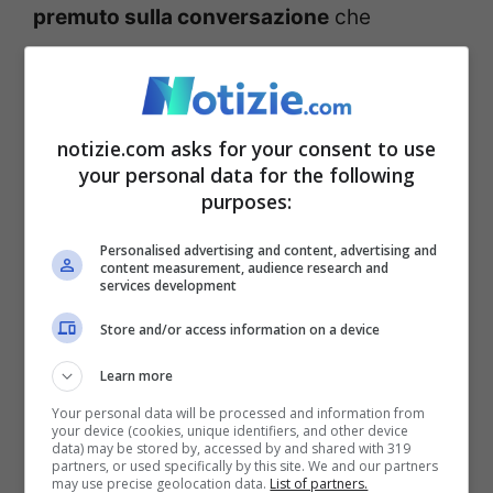
premuto sulla conversazione
che
abbiamo intenzione di rendere invisibile.
Appariranno diverse opzioni a questo
punto e si dovrà cliccare su
“Archivia
notizie.com asks for your consent to use
your personal data for the following
chat”.
purposes:
Whatsapp, come
Personalised advertising and content, advertising and
content measurement, audience research and
services development
ripristinare la chat una
Store and/or access information on a device
volta nascosta
Learn more
Your personal data will be processed and information from
your device (cookies, unique identifiers, and other device
data) may be stored by, accessed by and shared with 319
partners, or used specifically by this site. We and our partners
may use precise geolocation data.
List of partners.