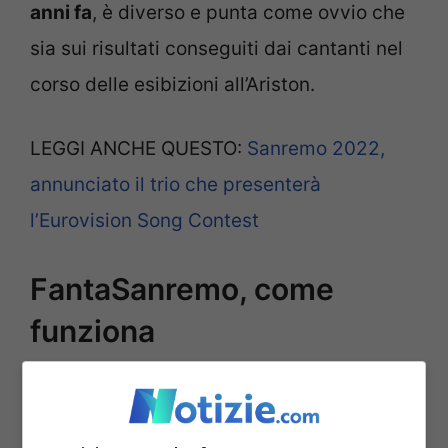
anni fa
, è diverso e punta come ovvio che
sia sui risultati conseguiti dai cantanti nel
corso delle esibizioni all’Ariston.
LEGGI ANCHE QUESTO:
Sanremo 2022,
annunciato il trio che presenterà
l’Eurovision Song Contest
FantaSanremo, come
funziona