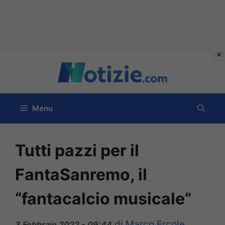
Vai
al
contenuto
Menu
Tutti pazzi per il
FantaSanremo, il
“fantacalcio musicale”
di
Marco Ercole
3 Febbraio 2022 - 09:44