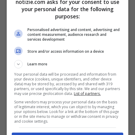
notizie.com asks for your consent to use
your personal data for the following
purposes:
Personalised advertising and content, advertising and
content measurement, audience research and
services development
Store and/or access information on a device
Oltre all’esibizione in sé per sé, porta dei punti anche
Learn more
l’outifit degli artisti o i fuori programma (Ansa)
Your personal data will be processed and information from
your device (cookies, unique identifiers, and other device
Il “fanta selezionatore” non ha a
data) may be stored by, accessed by and shared with 319
partners, or used specifically by this site. We and our partners
disposizione i “fanta milioni”, ma un’altra
may use precise geolocation data.
List of partners.
Some vendors may process your personal data on the basis
speciale valuta, i “
baudi
“. Con 100 di questi
of legitimate interest, which you can object to by managing
your options below. Look for a link at the bottom of this page
va allestito il proprio team, composto da 5
or in the site menu to manage or withdraw consent in privacy
and cookie settings.
artisti in gara al Festival di Sanremo