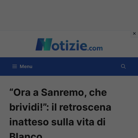
Vai
al
contenuto
Menu
“Ora a Sanremo, che
brividi!”: il retroscena
inatteso sulla vita di
Blanco