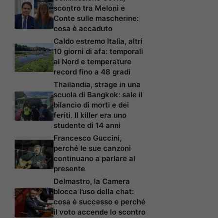
scontro tra Meloni e
Conte sulle mascherine:
cosa è accaduto
Caldo estremo Italia, altri
10 giorni di afa: temporali
al Nord e temperature
record fino a 48 gradi
Thailandia, strage in una
scuola di Bangkok: sale il
bilancio di morti e dei
feriti. Il killer era uno
studente di 14 anni
Francesco Guccini,
perché le sue canzoni
continuano a parlare al
presente
Delmastro, la Camera
blocca l’uso della chat:
cosa è successo e perché
il voto accende lo scontro