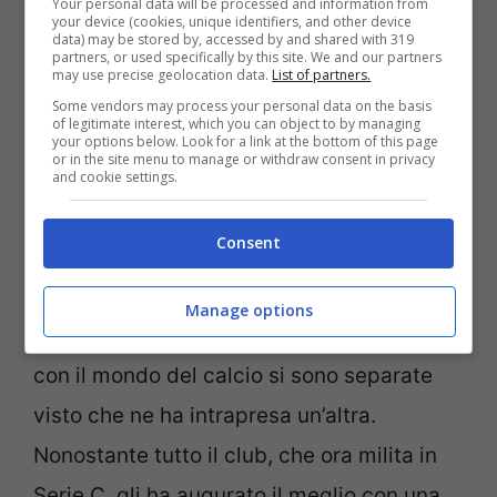
Your personal data will be processed and information from
your device (cookies, unique identifiers, and other device
data) may be stored by, accessed by and shared with 319
Siamo qui, però, per parlare della sua vita
partners, or used specifically by this site. We and our partners
may use precise geolocation data.
List of partners.
da calciatore. Ha iniziato, come tutti i
Some vendors may process your personal data on the basis
of legitimate interest, which you can object to by managing
bambini della sua età, a giocare nei
your options below. Look for a link at the bottom of this page
or in the site menu to manage or withdraw consent in privacy
campetti di periferia fino ad arrivare al
and cookie settings.
Vighenzi Calcio.
Da quel momento in poi,
Consent
però, alcuni osservatori della
Feralpisalò
notano le sue potenzialità e decidono di
Manage options
acquistarlo. Poi, a quanto pare, le strade
con il mondo del calcio si sono separate
visto che ne ha intrapresa un’altra.
Nonostante tutto il club, che ora milita in
Serie C, gli ha augurato il meglio con una