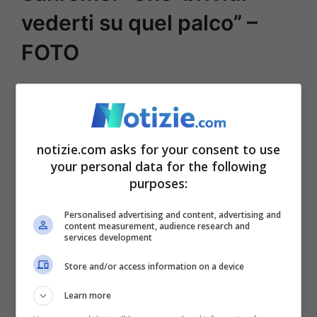
vederti su quel palco” –
FOTO
Dal mondo del calcio al palco
dell’Ariston: la seconda vita del
notizie.com asks for your consent to use
your personal data for the following
rapper Blanco
purposes:
pic.twitter.com/bSu1RyVvDj
Personalised advertising and content, advertising and
content measurement, audience research and
services development
— Ref Ref (@RefRef62623343)
Store and/or access information on a device
February 3, 2022
Learn more