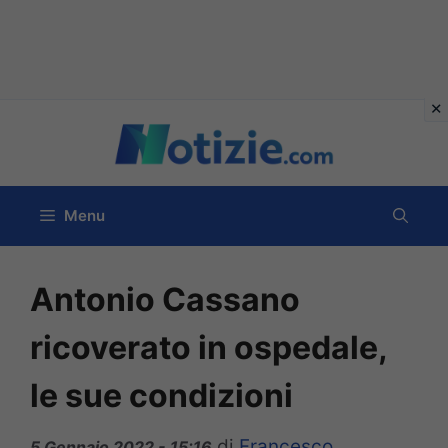
Vai
al
contenuto
Menu
Antonio Cassano
ricoverato in ospedale,
le sue condizioni
di
Francesco
5 Gennaio 2022 - 15:16