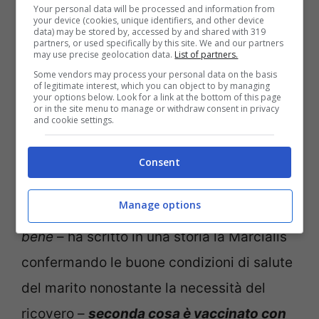
Your personal data will be processed and information from
il giro dei social in poco tempo e molti
your device (cookies, unique identifiers, and other device
data) may be stored by, accessed by and shared with 319
media italiani avevano avanzato l’ipotesi di
partners, or used specifically by this site. We and our partners
may use precise geolocation data.
List of partners.
una mancata vaccinazione per
Some vendors may process your personal data on the basis
of legitimate interest, which you can object to by managing
Fantantonio. Questa indiscrezione è stata
your options below. Look for a link at the bottom of this page
or in the site menu to manage or withdraw consent in privacy
immediatamente mentita dalla moglie
and cookie settings.
Carolina con un post su Instagram in
Consent
risposta ad una notizia pubblicata sul web.
Manage options
“
Prima cosa Antonio è in ospedale è sta
bene
– ha scritto in una storia la Marcialis
confermando le buone condizioni di salute
del marito nonostante la necessità del
ricovero –
seconda cosa è vaccinato con