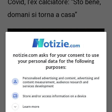
Covid, l’ex calciatore: “Sto bene,
domani si torna a casa”
notizie.com asks for your consent to use
your personal data for the following
purposes:
Personalised advertising and content, advertising and
content measurement, audience research and
Antonio Cassano vaccinato con due dosi. La conferma è
services development
arrivata dalla moglie su Instagram © Getty Images
Store and/or access information on a device
La notizia del ricovero di Cassano ha fatto
Learn more