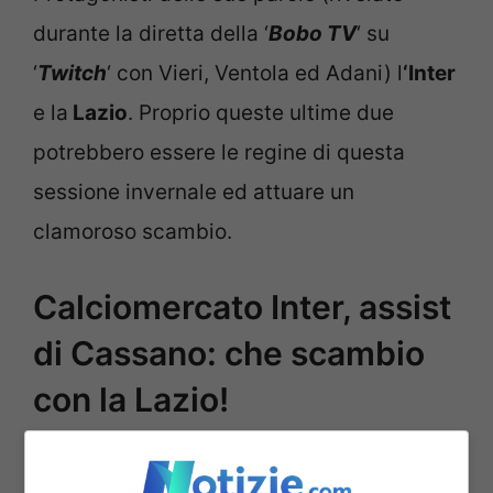
durante la diretta della ‘
Bobo TV
‘ su
‘
Twitch
‘ con Vieri, Ventola ed Adani) l
‘Inter
e la
Lazio
. Proprio queste ultime due
potrebbero essere le regine di questa
sessione invernale ed attuare un
clamoroso scambio.
Calciomercato Inter, assist
di Cassano: che scambio
con la Lazio!