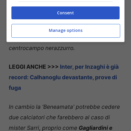
“
L’Inter dovrebbe bussare alle porte della
Consent
Lazio e farsi dare Luis Alberto
che Inzaghi
conosce molto bene visto che lo ha
Manage options
allenato. Sarebbe la ciliegina sulla torta nel
centrocampo nerazzurro.
LEGGI ANCHE >>>
Inter, per Inzaghi è già
record: Calhanoglu devastante, prove di
fuga
In cambio la ‘Beneamata’ potrebbe cedere
due calciatori che farebbero al caso di
mister Sarri, proprio come
Gagliardini e