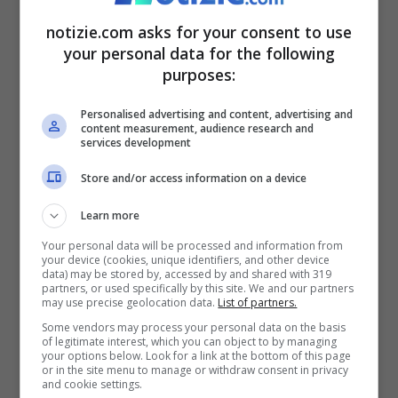
notizie.com asks for your consent to use
your personal data for the following
purposes:
Personalised advertising and content, advertising and
content measurement, audience research and
services development
Luis Alberto (Getty Images)
Store and/or access information on a device
Learn more
L’ex calciatore barese ha le idee molto
Your personal data will be processed and information from
chiare. Agli attuali campioni di Italia
your device (cookies, unique identifiers, and other device
data) may be stored by, accessed by and shared with 319
servirebbe un fantasista come
Luis
partners, or used specifically by this site. We and our partners
may use precise geolocation data.
List of partners.
Alberto
. Per rilevare il trequartista
Some vendors may process your personal data on the basis
of legitimate interest, which you can object to by managing
spagnolo, però, servono molti soldi. O
your options below. Look for a link at the bottom of this page
or in the site menu to manage or withdraw consent in privacy
forse no? Il motivo lo ha subito spiegato:
and cookie settings.