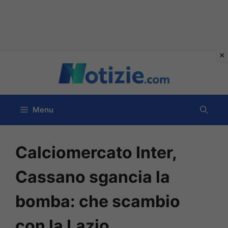
Vai
al
contenuto
Menu
Calciomercato Inter,
Cassano sgancia la
bomba: che scambio
con la Lazio