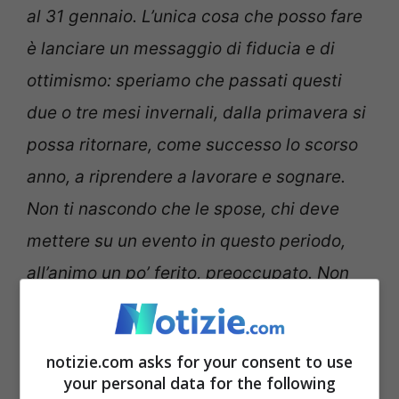
al 31 gennaio. L’unica cosa che posso fare
è lanciare un messaggio di fiducia e di
ottimismo: speriamo che passati questi
due o tre mesi invernali, dalla primavera si
possa ritornare, come successo lo scorso
anno, a riprendere a lavorare e sognare.
Non ti nascondo che le spose, chi deve
mettere su un evento in questo periodo,
all’animo un po’ ferito, preoccupato. Non
bisogna mollare, ce l’abbiamo fatto in
momenti ben peggiori
”.
notizie.com asks for your consent to use
your personal data for the following
Il 2022 è alle porte, qual è il modo migliore