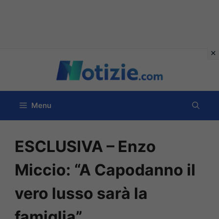
Vai
al
contenuto
Menu
ESCLUSIVA – Enzo
Miccio: “A Capodanno il
vero lusso sarà la
famiglia”