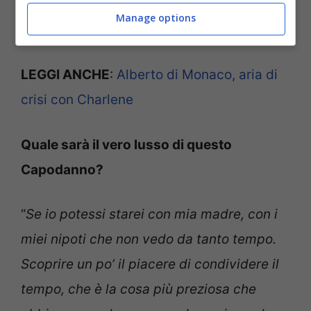
possibilità di spostarsi, è veramente
Manage options
difficile tutto ciò
”.
LEGGI ANCHE
:
Alberto di Monaco, aria di
crisi con Charlene
Quale sarà il vero lusso di questo
Capodanno?
“
Se io potessi starei con mia madre, con i
miei nipoti che non vedo da tanto tempo.
Scoprire un po’ il piacere di condividere il
tempo, che è la cosa più preziosa che