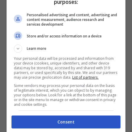
purposes:
per festeggiare l’arrivo del nuovo anno?
Personalised advertising and content, advertising and
content measurement, audience research and
services development
“
Una parte del mondo sicuramente sta
Store and/or access information on a device
soffrendo. Poi invece c’è un’altra parte che
sta bene e che spero possa festeggiare in
Learn more
Your personal data will be processed and information from
serenità con la propria famiglia, sempre
your device (cookies, unique identifiers, and other device
data) may be stored by, accessed by and shared with 319
con cautela. In questo momento la cosa
partners, or used specifically by this site. We and our partners
may use precise geolocation data.
List of partners.
più bella è potersi godere la famiglia, con
Some vendors may process your personal data on the basis
of legitimate interest, which you can object to by managing
poche persone. Queste feste vanno
your options below. Look for a link at the bottom of this page
or in the site menu to manage or withdraw consent in privacy
condivise con le persone che abbiamo la
and cookie settings.
fortuna di poter frequentare visto che tra
Consent
positivi, chi in quarantena, chi non ha