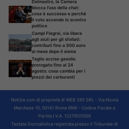
Delmastro, la Camera
blocca l’uso della chat:
cosa è successo e perché
il voto accende lo scontro
politico
Campi Flegrei, via libera
agli aiuti per gli sfollati:
contributi fino a 900 euro
al mese dopo il sisma
Taglio accise gasolio
prorogato fino al 24
agosto: cosa cambia per i
prezzi dei carburanti
Notizie.com di proprietà di WEB 365 SRL - Via Nicola
Marchese 10, 00141 Roma (RM) - Codice Fiscale e
Partita I.V.A. 12279101005
Testata Giornalistica registrata presso il Tribunale di