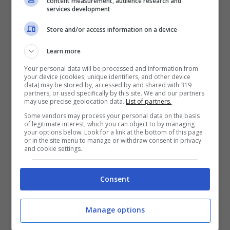
content measurement, audience research and
sconosciuta, ma secondo alcuni indizi
services development
potrebbe trovarsi a Mosca
. Come già
Store and/or access information on a device
accennato, non sono state solo Italia ed
Learn more
Ucraina a essere finite nel mirino.
Your personal data will be processed and information from
Dall’avvio delle indagini nel novembre
your device (cookies, unique identifiers, and other device
data) may be stored by, accessed by and shared with 319
partners, or used specifically by this site. We and our partners
2023, la Germania ha registrato
may use precise geolocation data.
List of partners.
quattordici distinte ondate di attacchi che
Some vendors may process your personal data on the basis
of legitimate interest, which you can object to by managing
hanno colpito oltre 250 aziende e
your options below. Look for a link at the bottom of this page
or in the site menu to manage or withdraw consent in privacy
and cookie settings.
istituzioni. In Svizzera sono stati perpetrati
diversi attacchi a giugno 2024, durante il
Consent
Summit di pace per l’Ucraina a
Bürgenstock. Più recentemente, le autorità
Manage options
olandesi hanno confermato che un attacco