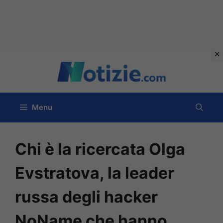
Vai
al
contenuto
Menu
Chi è la ricercata Olga
Evstratova, la leader
russa degli hacker
NoName che hanno