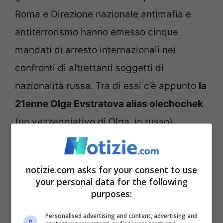
Roma e Direzione nazionale antimafia e
antiterrorismo hanno emesso cinque
mandati di arresto internazionali nei
confronti di altrettanti soggetti di
nazionalità russa. Tra di essi c’è appunto
la
21enne Olga Evstratova alias olechochek
(un vezzeggiativo di Olga, in russo),
ricercata con le accuse di fare parte di
un’organizzazione criminale straniera e di
notizie.com asks for your consent to use
sabotaggio informatico.
your personal data for the following
purposes:
L’attuale ubicazione di Evstratova è
Personalised advertising and content, advertising and