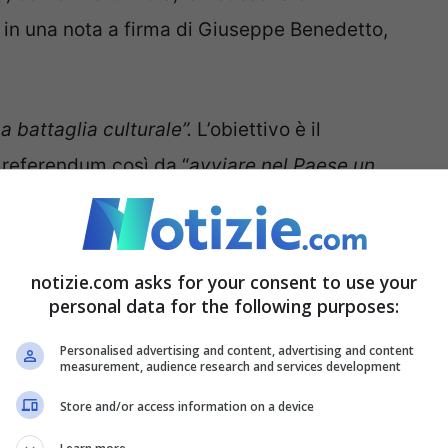
e in una nota a firma di Giuseppe Benedetto,
 battaglia culturale”.
L’obiettivo è il
 referendum così da “
avviare nel Paese un
ioni, istituzioni di cui l’attuale ceto politico
neanche il coraggio di difendere”.
notizie.com asks for your consent to use your
prima del 1993 e cosa dice
personal data for the following purposes:
Personalised advertising and content, advertising and content
measurement, audience research and services development
lo 68
, l’autorità giudiziaria doveva chiedere
Store and/or access information on a device
to per poter eseguire un procedimento penale o