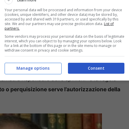
Learn more
nei confronti di un parlamentare.
Your personal data will be processed and information from your device
(cookies, unique identifiers, and other device data) may be stored by,
accessed by and shared with 319 partners, or used specifically by this
site. We and our partners may use precise geolocation data.
List of
e un giudice possa avviare un
procedimento
partners.
Some vendors may process your personal data on the basis of legitimate
atore
senza chiedere l’autorizzazione della
interest, which you can object to by managing your options below. Look
for a link at the bottom of this page or in the site menu to manage or
l testo dell’articolo le
intercettazioni
, che nella
withdraw consent in privacy and cookie settings.
(per le quali serve l’autorizzazione a
Manage options
Consent
nvece, il
criterio dell’insindacabilità
, secondo
amati a rispondere delle opinioni”
e la regola
to o perquisizione serve l’autorizzazione della