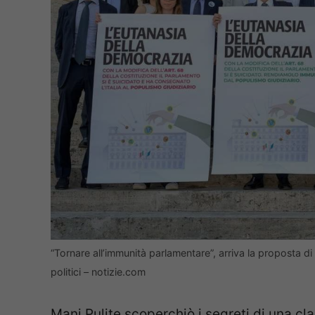
“Tornare all’immunità parlamentare”, arriva la proposta d
politici – notizie.com
Mani Pulite scoperchiò i segreti di una cla