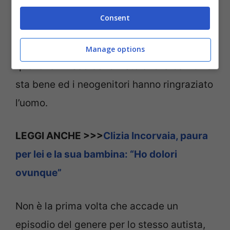
richiamato l’attenzione dei medici e del
Consent
personale sanitario suonando più volte il
clacson e lanciando l’allarme. Tutto è bene
Manage options
quel che finisce bene visto che la bambina
sta bene ed i neogenitori hanno ringraziato
l’uomo.
LEGGI ANCHE >>>
Clizia Incorvaia, paura
per lei e la sua bambina: “Ho dolori
ovunque”
Non è la prima volta che accade un
episodio del genere per lo stesso autista,