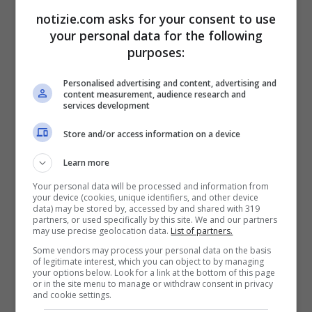
un taxi: il racconto
notizie.com asks for your consent to use
your personal data for the following
dell’uomo
purposes:
Personalised advertising and content, advertising and
content measurement, audience research and
services development
Store and/or access information on a device
Learn more
Your personal data will be processed and information from
your device (cookies, unique identifiers, and other device
data) may be stored by, accessed by and shared with 319
partners, or used specifically by this site. We and our partners
may use precise geolocation data.
List of partners.
Torino, donna partorisce in un taxi (Getty Images)
Some vendors may process your personal data on the basis
of legitimate interest, which you can object to by managing
your options below. Look for a link at the bottom of this page
Niente Sant’Anna, quindi, ma al ‘
Maria
or in the site menu to manage or withdraw consent in privacy
and cookie settings.
Vittoria
‘. Una volta giunto sul posto ha