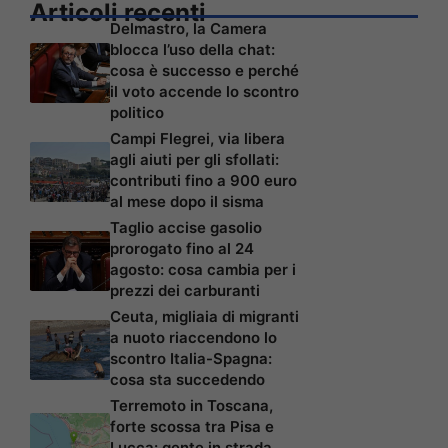
Articoli recenti
Delmastro, la Camera
blocca l’uso della chat:
cosa è successo e perché
il voto accende lo scontro
politico
Campi Flegrei, via libera
agli aiuti per gli sfollati:
contributi fino a 900 euro
al mese dopo il sisma
Taglio accise gasolio
prorogato fino al 24
agosto: cosa cambia per i
prezzi dei carburanti
Ceuta, migliaia di migranti
a nuoto riaccendono lo
scontro Italia-Spagna:
cosa sta succedendo
Terremoto in Toscana,
forte scossa tra Pisa e
Lucca: gente in strada,