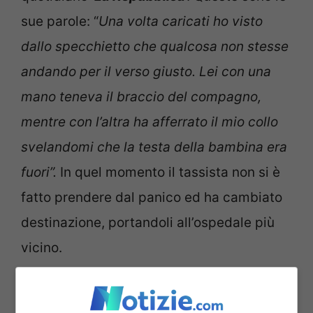
sue parole: “
Una volta caricati ho visto
dallo specchietto che qualcosa non stesse
andando per il verso giusto. Lei con una
mano teneva il braccio del compagno,
mentre con l’altra ha afferrato il mio collo
svelandomi che la testa della bambina era
fuori”.
In quel momento il tassista non si è
fatto prendere dal panico ed ha cambiato
destinazione, portandoli all’ospedale più
vicino.
Torino, donna partorisce in