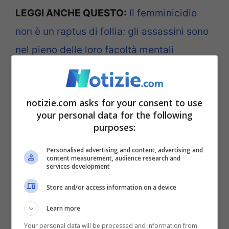
LEGGI ANCHE QUESTO:
Il femminicidio
non è un raptus di follia: gli assassini sono
nel pieno delle loro facoltà mentali
La scenata in ospedale: il
notizie.com asks for your consent to use
bambino vivo per miracolo
your personal data for the following
purposes:
Personalised advertising and content, advertising and
content measurement, audience research and
services development
Store and/or access information on a device
Learn more
Your personal data will be processed and information from