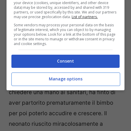
your device (cookies, unique identifiers, and other device
data) may be stored by, accessed by and shared with 319
partners, or used specifically by this site. We and our partners
La foto di Flavia Godinho Mafra con il compagno
may use precise geolocation data.
List of partners.
(Instagram)
Some vendors may process your personal data on the basis
of legitimate interest, which you can object to by managing
your options below. Look for a link at the bottom of this page
Come arma del delitto è stato usato un
or in the site menu to manage or withdraw consent in privacy
and cookie settings.
coltello multiuso
, utilizzato per uccidere
l’amica e rubare il figlio, poi portato in
Consent
ospedale inscenando un’altra situazione
Manage options
assurda:
Rozalba
, arrivata in clinica per
chiedere una mano ai sanitari, ha finto di
aver partorito prematuramente il bimbo
per poi poterlo accudire e crescere. Il
neonato riuscito miracolosamente a