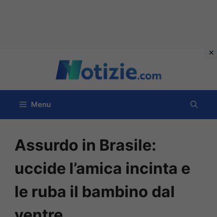
Vai
al
contenuto
Menu
Assurdo in Brasile:
uccide l’amica incinta e
le ruba il bambino dal
ventre