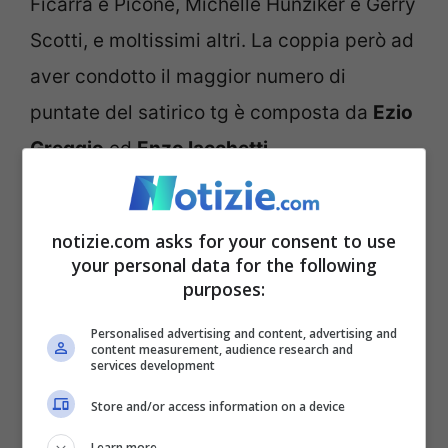
Ficarra e Picone, Michelle Hunziker e Gerry
Scotti, e moltissimi altri. La coppia però ad
aver condotto il maggior numero di
puntate del satirico tg è composta da
Ezio
Greggio
ed
Enzo Iacchetti
.
È proprio questo popolare duo ad
notizie.com asks for your consent to use
annunciare il proprio ritorno dietro il
your personal data for the following
bancone di Striscia. Quando? Scopriamolo
purposes:
insieme.
Personalised advertising and content, advertising and
content measurement, audience research and
services development
Ancora una volta il super duo
Store and/or access information on a device
dietro il bancone
Learn more