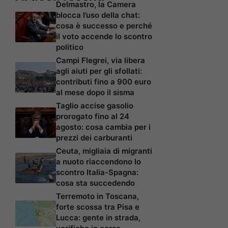
Delmastro, la Camera
blocca l’uso della chat:
cosa è successo e perché
il voto accende lo scontro
politico
Campi Flegrei, via libera
agli aiuti per gli sfollati:
contributi fino a 900 euro
al mese dopo il sisma
Taglio accise gasolio
prorogato fino al 24
agosto: cosa cambia per i
prezzi dei carburanti
Ceuta, migliaia di migranti
a nuoto riaccendono lo
scontro Italia-Spagna:
cosa sta succedendo
Terremoto in Toscana,
forte scossa tra Pisa e
Lucca: gente in strada,