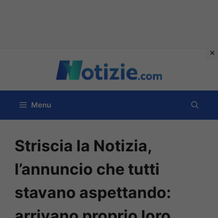
Vai
al
contenuto
Menu
Striscia la Notizia,
l’annuncio che tutti
stavano aspettando:
arrivano proprio loro