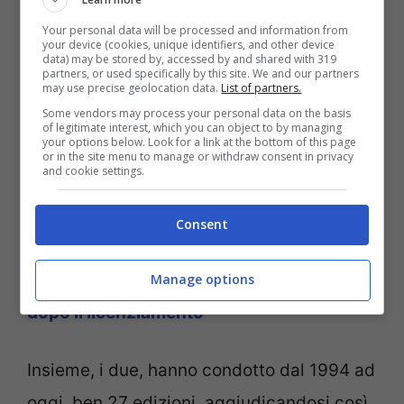
La super coppia storica formata da
Your personal data will be processed and information from
your device (cookies, unique identifiers, and other device
Greggio-Iacchetti
ha annunciato il suo
data) may be stored by, accessed by and shared with 319
partners, or used specifically by this site. We and our partners
may use precise geolocation data.
List of partners.
ritorno
a Striscia la Notizia. Gli attuali
Some vendors may process your personal data on the basis
conduttori, Lipari e Friscia, lasceranno il
of legitimate interest, which you can object to by managing
your options below. Look for a link at the bottom of this page
testimone a Greggio e Iacchetti da
lunedì
or in the site menu to manage or withdraw consent in privacy
and cookie settings.
13 dicembre
.
Consent
LEGGI ANCHE —>
Striscia La Notizia, che
fine hanno fatto Fabio e Mingo: eccoli
Manage options
dopo il licenziamento
Insieme, i due, hanno condotto dal 1994 ad
oggi, ben 27 edizioni, aggiudicandosi così