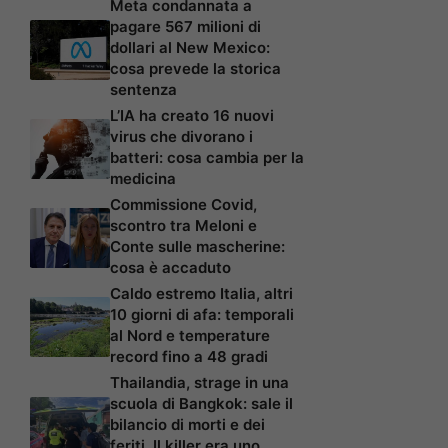
Meta condannata a
pagare 567 milioni di
dollari al New Mexico:
cosa prevede la storica
sentenza
L’IA ha creato 16 nuovi
virus che divorano i
batteri: cosa cambia per la
medicina
Commissione Covid,
scontro tra Meloni e
Conte sulle mascherine:
cosa è accaduto
Caldo estremo Italia, altri
10 giorni di afa: temporali
al Nord e temperature
record fino a 48 gradi
Thailandia, strage in una
scuola di Bangkok: sale il
bilancio di morti e dei
feriti. Il killer era uno