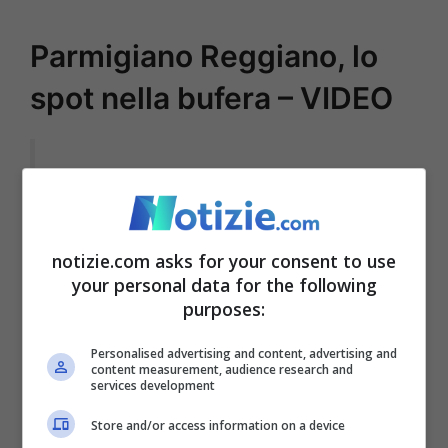
Parmigiano Reggiano, lo
spot nella bufera – VIDEO
“Renatino”:
Per il nuovo spot di Parmigiano
notizie.com asks for your consent to use
Reggiano
pic.twitter.com/0A3G
your personal data for the following
9xVUBo
purposes:
Personalised advertising and content, advertising and
content measurement, audience research and
— Perché è in tendenza?
services development
(@perchetendenza)
December
Store and/or access information on a device