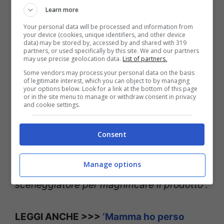
2, 2021
Learn more
Your personal data will be processed and information from
your device (cookies, unique identifiers, and other device
data) may be stored by, accessed by and shared with 319
partners, or used specifically by this site. We and our partners
Queste la risposta di Fresi: “
E’ una
may use precise geolocation data.
List of partners.
Some vendors may process your personal data on the basis
pubblicità, un’opera di finzione e quando
of legitimate interest, which you can object to by managing
your options below. Look for a link at the bottom of this page
‘Renatino’, che non si chiama così nella
or in the site menu to manage or withdraw consent in privacy
and cookie settings.
vita, racconta di essere felice di non
andare a Parigi e di non vedere mai il mare
Consent
perché lavora 365 giorni al Parmigiano
Manage options
Reggiano, è una cosa che serve allo
sceneggiatore per magnificare il prodotto”.
LEGGI ANCHE >>>
‘Mamma ho perso