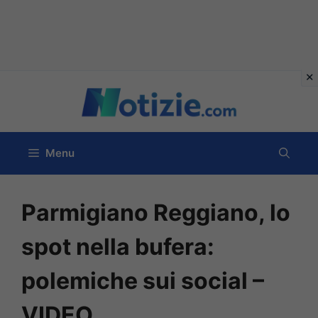
Vai
al
contenuto
Menu
Parmigiano Reggiano, lo
spot nella bufera:
polemiche sui social –
VIDEO