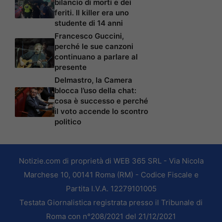
bilancio di morti e dei
feriti. Il killer era uno
studente di 14 anni
Francesco Guccini,
perché le sue canzoni
continuano a parlare al
presente
Delmastro, la Camera
blocca l’uso della chat:
cosa è successo e perché
il voto accende lo scontro
politico
Notizie.com di proprietà di WEB 365 SRL - Via Nicola
Marchese 10, 00141 Roma (RM) - Codice Fiscale e
Partita I.V.A. 12279101005
Testata Giornalistica registrata presso il Tribunale di
Roma con n°208/2021 del 21/12/2021