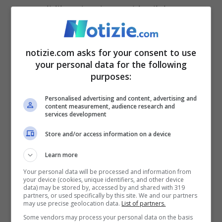
percepibili anche alcune abitudini
quotidiane delle coppia che a quanto pare
condivide molti interessi. La
scala che
notizie.com asks for your consent to use
porta al piano inferiore conduce alle
your personal data for the following
purposes:
stanze da letto.
Appartamento arricchito
d’ampie vetrate e da un terrazzo luminoso
Personalised advertising and content, advertising and
content measurement, audience research and
services development
ben arredato e strutturato per essere
vissuto.
Store and/or access information on a device
Learn more
Your personal data will be processed and information from
your device (cookies, unique identifiers, and other device
data) may be stored by, accessed by and shared with 319
partners, or used specifically by this site. We and our partners
may use precise geolocation data.
List of partners.
Some vendors may process your personal data on the basis