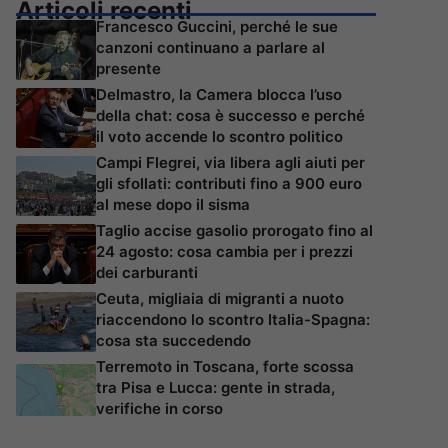
Articoli recenti
Francesco Guccini, perché le sue
canzoni continuano a parlare al
presente
Delmastro, la Camera blocca l’uso
della chat: cosa è successo e perché
il voto accende lo scontro politico
Campi Flegrei, via libera agli aiuti per
gli sfollati: contributi fino a 900 euro
al mese dopo il sisma
Taglio accise gasolio prorogato fino al
24 agosto: cosa cambia per i prezzi
dei carburanti
Ceuta, migliaia di migranti a nuoto
riaccendono lo scontro Italia-Spagna:
cosa sta succedendo
Terremoto in Toscana, forte scossa
tra Pisa e Lucca: gente in strada,
verifiche in corso