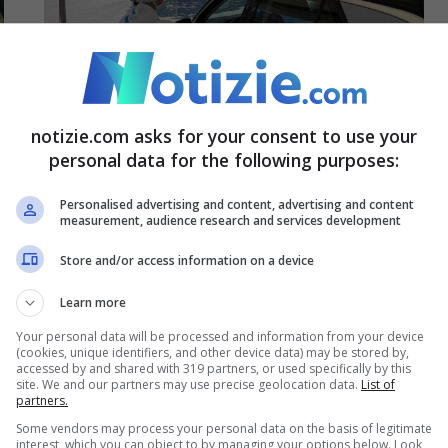
notizie.com asks for your consent to use your
Covid, scoperta una nuova
personal data for the following purposes:
variante: cosa sappiamo
Personalised advertising and content, advertising and content
3 Aprile 2022 - 12:06
measurement, audience research and services development
Store and/or access information on a device
Learn more
Your personal data will be processed and information from your device
(cookies, unique identifiers, and other device data) may be stored by,
accessed by and shared with 319 partners, or used specifically by this
site. We and our partners may use precise geolocation data.
List of
partners.
Some vendors may process your personal data on the basis of legitimate
interest, which you can object to by managing your options below. Look